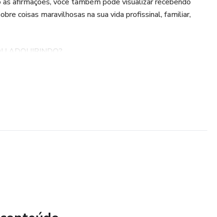
 as afirmações, você também pode visualizar recebendo
bre coisas maravilhosas na sua vida profissinal, familiar,
U ADQUIRINDO?
rata-se um arquivo em áudio, no formato MP3, com 30
or Chris Allmeida.
to você receberá o link para baixar seu áudio. Pode ser
mputador ou qualquer outro aparelho com a função MP3.