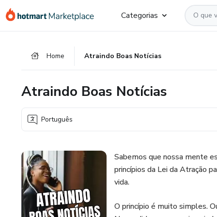
Ir
Ir
Ir
Categorias
para
para
para
o
o
o
conteúdo
pagamento
rodapé
Home
Atraindo Boas Notícias
principal
Atraindo Boas Notícias
Português
Sabemos que nossa mente está
princípios da Lei da Atração
vida.
O princípio é muito simples. 