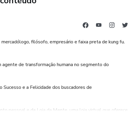
 conteúdo
 mercadólogo, filósofo, empresário e faixa preta de kung fu.
 agente de transformação humana no segmento do
o Sucesso e a Felicidade dos buscadores de
nto pessoal e da Loja da Mente, uma loja virtual que oferece