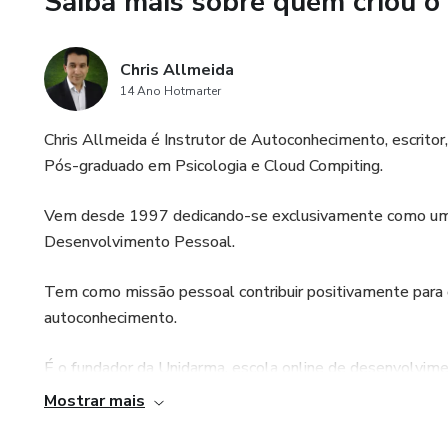
Saiba mais sobre quem criou o
Chris Allmeida
14 Ano Hotmarter
Chris Allmeida é Instrutor de Autoconhecimento, escritor,
Pós-graduado em Psicologia e Cloud Compiting.
Vem desde 1997 dedicando-se exclusivamente como um
Desenvolvimento Pessoal.
Tem como missão pessoal contribuir positivamente para 
autoconhecimento.
É o fundador da Unidarma, escola online de desenvolvime
áudios de hipnose e reprogramação mental.
Mostrar mais