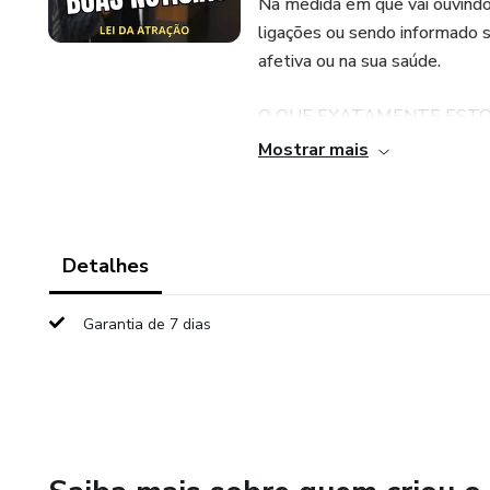
Na medida em que vai ouvindo
ligações ou sendo informado so
afetiva ou na sua saúde.
O QUE EXATAMENTE ESTO
Mostrar mais
Este é um produto digital. T
minutos de duração, gravado p
Após a confirmação do pagamen
Detalhes
ouvido no celular, tablet, co
Garantia de 7 dias