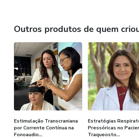
• Pós-graduada em Saúde Integrativa - Método Afonso 
• Pós-graduanda em Neurociência do Comportamento 
Outros produtos de quem crio
Instagram: @motilityoral | Youtube: Motility Oral
Estimulação Transcraniana
Estratégias Respirat
por Corrente Contínua na
Pressóricas no Pacie
Fonoaudio...
Traqueosto...