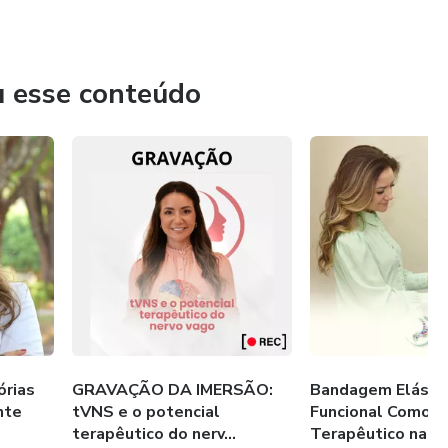
Salgado
PUC/MG
u esse conteúdo
órias
GRAVAÇÃO DA IMERSÃO:
Bandagem Elásti
nte
tVNS e o potencial
Funcional Como R
terapêutico do nerv...
Terapêutico na At