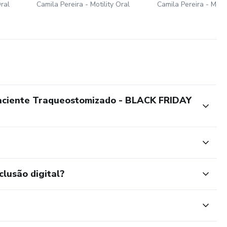
Oral
Camila Pereira - Motility Oral
Camila Pereira - Motil
aciente Traqueostomizado - BLACK FRIDAY
clusão digital?