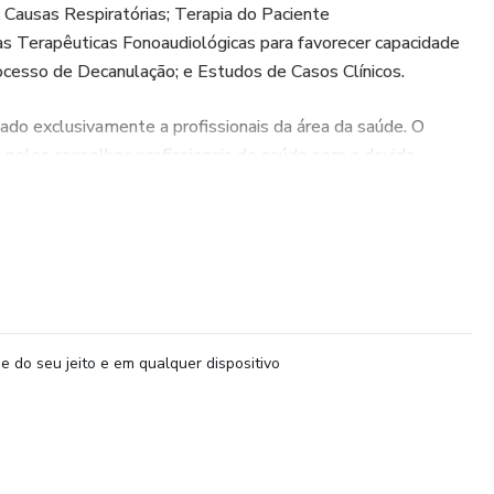
Causas Respiratórias; Terapia do Paciente
s Terapêuticas Fonoaudiológicas para favorecer capacidade
rocesso de Decanulação; e Estudos de Casos Clínicos.
do exclusivamente a profissionais da área da saúde. O
as pelos conselhos profissionais de saúde sem a devida
dade ilegal.
e do seu jeito e em qualquer dispositivo