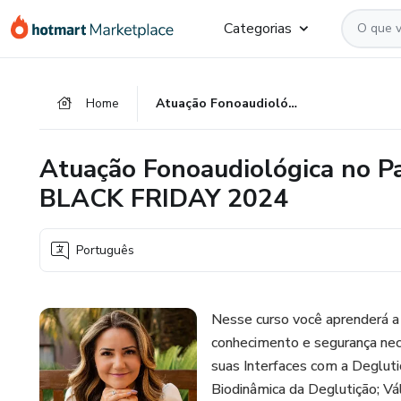
Ir
Ir
Ir
Categorias
para
para
para
o
o
o
conteúdo
pagamento
rodapé
Home
Atuação Fonoaudiológica no Paciente Traqueostomizado - BLACK FRIDAY 2024
principal
Atuação Fonoaudiológica no P
BLACK FRIDAY 2024
Português
Nesse curso você aprenderá a
conhecimento e segurança nec
suas Interfaces com a Deglut
Biodinâmica da Deglutição; Vá