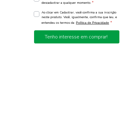
*
descadastrar a qualquer momento.
Ao clicar em Cadastrar, você confirma a sua inscrição
neste produto. Você, igualmente, confirma que leu, e
*
entendeu os termos da
Política de Privacidade
Tenho interesse em comprar!