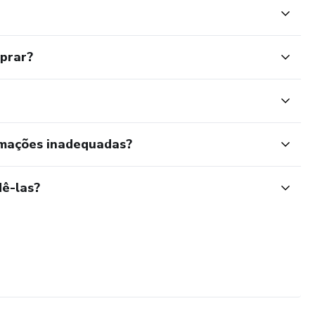
mprar?
rmações inadequadas?
ê-las?