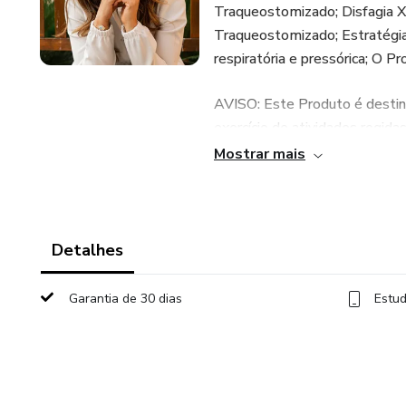
Traqueostomizado; Disfagia X 
Traqueostomizado; Estratégia
respiratória e pressórica; O P
AVISO: Este Produto é destina
exercício de atividades regid
habilitação constitui uma ativi
Mostrar mais
Detalhes
Garantia de 30 dias
Estud