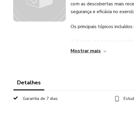
com as descobertas mais recen
segurança e eficácia no exercíc
Os principais tópicos incluídos
1. Sistema Musculoesqueléti
Mostrar mais
2. Sistema Linfático
3. Sistema Vascular
Detalhes
4. Sistema Neurológico
Garantia de 7 dias
Estud
5. Pele
Ao participar deste curso, vo
aprofundadas em cada um dess
sólida e eficaz na área de Fis