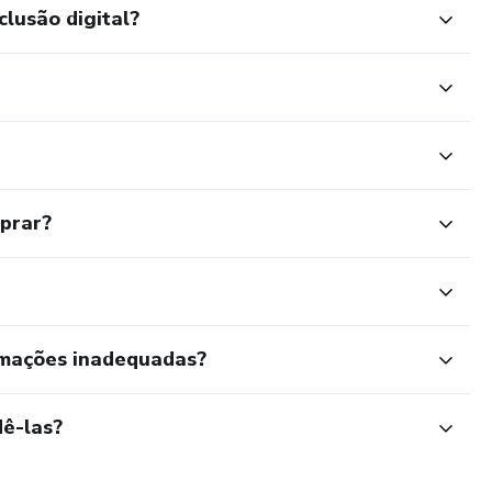
clusão digital?
mprar?
rmações inadequadas?
ê-las?