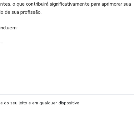
tes, o que contribuirá significativamente para aprimorar sua
io de sua profissão.
 incluem:
co
e do seu jeito e em qualquer dispositivo
cê estará equipado com as informações mais recentes e
es sistemas, permitindo uma prática profissional mais
ioterapia Dermatofuncional.