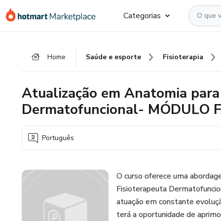
Ir
Ir
Ir
Categorias
para
para
para
o
o
o
conteúdo
pagamento
rodapé
Home
Saúde e esporte
Fisioterapia
principal
Atualização em Anatomia para 
Dermatofuncional- MÓDULO 
Português
O curso oferece uma abordage
Fisioterapeuta Dermatofuncio
atuação em constante evoluç
terá a oportunidade de aprim