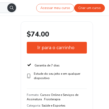
Acessar meu curso
Criar um curso
$74.00
Ir para o carrinho
Garantia de 7 dias
Estude do seu jeito e em qualquer
dispositivo
Formato
:
Cursos Online e Serviços de
Assinatura . Fisioterapia
Categoria
:
Saúde e Esportes