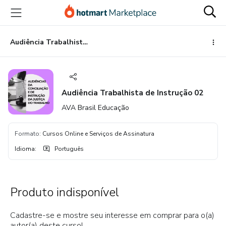
Ir
Ir
Ir
para
para
para
o
o
o
conteúdo
pagamento
rodapé
Audiência Trabalhista de Instrução 02
principal
Audiência Trabalhista de Instrução 02
AVA Brasil Educação
Formato
:
Cursos Online e Serviços de Assinatura
Idioma
:
Português
Produto indisponível
Cadastre-se e mostre seu interesse em comprar para o(a)
autor(a) deste curso!