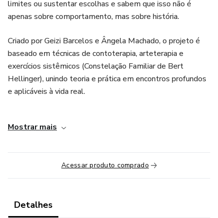
limites ou sustentar escolhas e sabem que isso não é
apenas sobre comportamento, mas sobre história.
Criado por Geizi Barcelos e Ângela Machado, o projeto é
baseado em técnicas de contoterapia, arteterapia e
exercícios sistêmicos (Constelação Familiar de Bert
Hellinger), unindo teoria e prática em encontros profundos
e aplicáveis à vida real.
Cada workshop tem cerca de 1h e 30 minutos e pode ser
Mostrar mais
assistido no seu tempo. Você pode vivenciá-lo para o seu
próprio desenvolvimento pessoal ou utilizá-lo como
inspiração e aprofundamento para o seu trabalho com
Acessar produto comprado
mulheres.
Neste encontro, o tema é:
Detalhes
Chama da Vida