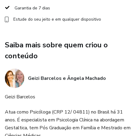
Garantia de 7 dias
Um convite para olhar conscientemente para os
Estude do seu jeito e em qualquer dispositivo
momentos em que algo precisa terminar para que novos
movimentos possam surgir.
Saiba mais sobre quem criou o
Muitas mulheres percebem que em suas vidas mudanças
precisa acontecer, mas sentem dificuldade em:
conteúdo
• Encerrar ciclos
Geizi Barcelos e Ângela Machado
• Elaborar despedidas
Geizi Barcelos
• Soltar histórias que já terminaram
Atua como Psicóloga (CRP 12/ 04811) no Brasil há 31
• Deixar experiências difíceis no passado
anos. É especialista em Psicologia Clínica na abordagem
Gestaltica, tem Pós Graduação em Família e Mestrado em
Mesmo quando a vida já pede um novo começo, perdas não
Ciências Médicas.