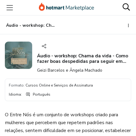
Ir
Ir
Ir
para
para
para
o
o
o
conteúdo
pagamento
rodapé
Áudio - workshop: Chama da vida - Como fazer boas despedidas para seguir em frente
principal
Áudio - workshop: Chama da vida - Como
fazer boas despedidas para seguir em
frente
Geizi Barcelos e Ângela Machado
Formato
:
Cursos Online e Serviços de Assinatura
Idioma
:
Português
O Entre Nós é um conjunto de workshops criado para
mulheres que percebem que repetem padrões nas
relações, sentem dificuldade em se posicionar, estabelecer