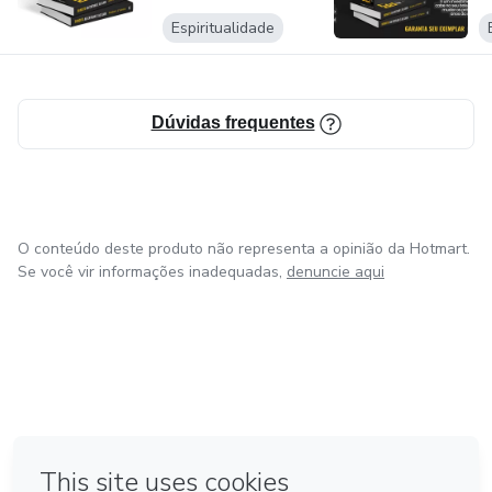
ferramenta de vendas online e Off-line!
Espiritualidade
Dúvidas frequentes
O conteúdo deste produto não representa a opinião da Hotmart.
Se você vir informações inadequadas,
denuncie aqui
em Bogotá
em Amsterdam
em Madrid
na Cidade do México
Feito com
❤