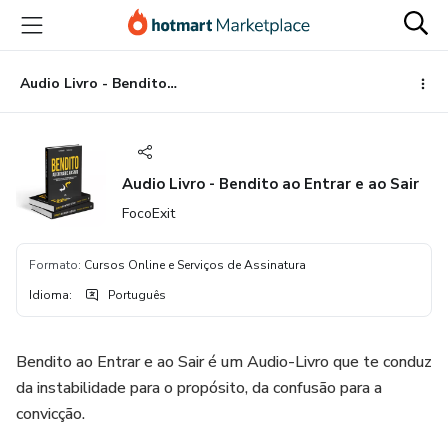
Ir
Ir
Ir
para
para
para
o
o
o
conteúdo
pagamento
rodapé
Audio Livro - Bendito ao Entrar e ao Sair
principal
Audio Livro - Bendito ao Entrar e ao Sair
FocoExit
Formato
:
Cursos Online e Serviços de Assinatura
Idioma
:
Português
Bendito ao Entrar e ao Sair é um Audio-Livro que te conduz
da instabilidade para o propósito, da confusão para a
convicção.