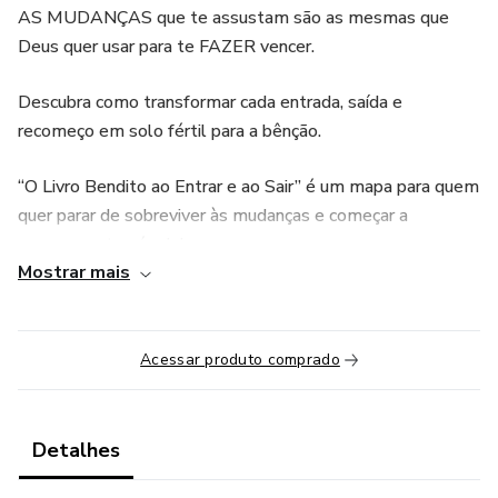
AS MUDANÇAS que te assustam são as mesmas que
Deus quer usar para te FAZER vencer.
Descubra como transformar cada entrada, saída e
recomeço em solo fértil para a bênção.
“O Livro Bendito ao Entrar e ao Sair” é um mapa para quem
quer parar de sobreviver às mudanças e começar a
prosperar através delas.
Mostrar mais
Entrar com propósito, não ansiedade
Domine a postura específica que desarma resistências
Acessar produto comprado
invisíveis e conquista corações antes mesmo de você abrir
a boca o segredo bíblico para entrar em novos ambientes
como quem carrega resposta, não carência, eliminando
Detalhes
medo e pressa que sabotam começos promissores.