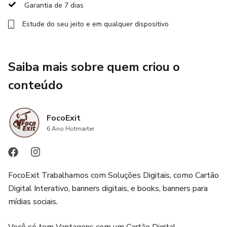
Garantia de 7 dias
Sair com honra
Estude do seu jeito e em qualquer dispositivo
Receba o protocolo completo para encerrar
relacionamentos, empregos e fases sem destruir
Saiba mais sobre quem criou o
reputação, sem carregar mágoas ocultas nem contaminar a
próxima estação com impurezas do passado porque saídas
conteúdo
corretas preparam entradas maiores e Deus honra quem
fecha com integridade.​
FocoExit
Proteção de Deus
6 Ano Hotmarter
Identifique as cinco atitudes de corresponsabilidade que
ativam o escudo de Deus durante transições vulneráveis,
FocoExit Trabalhamos com Soluções Digitais, como Cartão
mantendo família, finanças e propósito protegidos de
Digital Interativo, banners digitais, e books, banners para
ataques.
mídias sociais.
E muito mais...