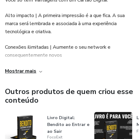
Você só tem Vantagens com um Cartão Digital
Alto impacto | A primeira impressão é a que fica. A sua
marca será lembrada e associada à uma experiência
tecnológica e criativa.
Conexões ilimitadas | Aumente o seu network e
consequentemente novos
negócios e parcerias de sucesso.
Mostrar mais
100% Interatividade | Seus clientes encontrarão tudo o
Outros produtos de quem criou esse
que precisa, com esse cartão digital você proporcionará
conteúdo
uma experiência única aumentando a agilidade em todos os
setores.
Livro Digital:
L
Bendito ao Entrar e
+ Oportunidades | O Whatsapp atingiu a marca de 120
ao Sair
F
milhões de usuários no Brasil. Explore essa grande
FocoExit