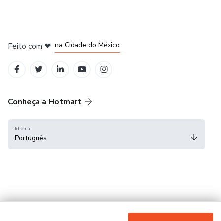
em Bogotá
em Amsterdam
em Madrid
na Cidade do México
Feito com
❤
em Belo Horizonte
Conheça a Hotmart
Idioma
Português
Central de ajuda
Termos
Privacidade
Cookies