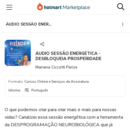
Ir
Ir
Ir
para
para
para
o
o
o
conteúdo
pagamento
rodapé
ÁUDIO SESSÃO ENERGÉTICA - DESBLOQUEIA PROSPERIDADE
principal
ÁUDIO SESSÃO ENERGÉTICA -
DESBLOQUEIA PROSPERIDADE
Mariana Ciccotti Parize
Formato
:
Cursos Online e Serviços de Assinatura
Idioma
:
Português
O que podemos criar para criar mais e mais para nossas
vidas? Canalizei essa sessão energética com a ferramenta
da DESPROGRAMAÇÃO NEUROBIOLÓGICA que já