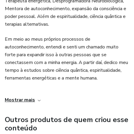
Terapeuta energética, Desprogramadora Neurobiológica,
Mentora de autoconhecimento, expansão da consciência e
poder pessoal. Além de espiritualidade, ciência quântica e
terapias alternativas.
Em meio ao meus próprios processos de
autoconhecimento, entendi e senti um chamado muito
forte para expandir isso à outras pessoas que se
conectassem com a minha energia. A partir daí, dedico meu
tempo à estudos sobre ciência quântica, espiritualidade,
ferramentas energéticas e a mente humana.
Minha dedicação é ser contribuição para fluirmos na
Mostrar mais
experiência terrena de maneira fácil, alegre e gloriosa. Meu
trabalho é facilitar a sua leveza, para se conectar com sua
essencia e expandir. Escolher ser grandioso, criar mais para
Outros produtos de quem criou esse
si e para o todo. Escolher ser tudo aquilo que você tem
conteúdo
vontade, te conectando ao poder pessoal e ao poder