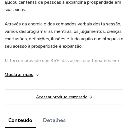
ajudou centenas de pessoas a expandir a prosperidade em
suas vidas.
Através da energia e dos comandos verbais desta sessão,
vamos desprogramar as mentiras, os julgamentos, crenças,
conclusões, definições, ilusões e tudo aquilo que bloqueia o
seu acesso à prosperidade e expansão.
Já foi comprovado que 95% das ações que tomamos em
nossas vidas são com base no nosso inconsciente. Através
Mostrar mais
desta ferramenta, podemos limpar esse padrão que você
mantém de forma consistente e inconsciente que te
afastam de CRIAR MAIS! O que você vem contando para
Acessar produto comprado
si mesmo que te impede de PROSPERAR? Vamos juntos
DESPROGRAMAR e ATUALIZAR a sua vida.
A Desprogramação Neurobiológica solta os impactos que
Conteúdo
Detalhes
o ambiente interno e externo coloca e colocou durante a