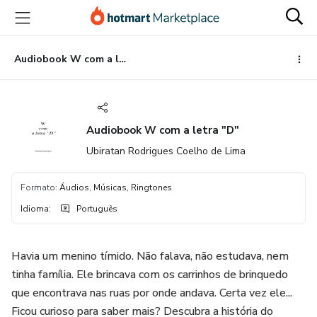
Ir
Ir
Ir
para
para
para
o
o
o
conteúdo
pagamento
rodapé
Audiobook W com a letra "D"
principal
Audiobook W com a letra "D"
Ubiratan Rodrigues Coelho de Lima
Formato
:
Áudios, Músicas, Ringtones
Idioma
:
Português
Havia um menino tímido. Não falava, não estudava, nem
tinha família. Ele brincava com os carrinhos de brinquedo
que encontrava nas ruas por onde andava. Certa vez ele...
Ficou curioso para saber mais? Descubra a história do