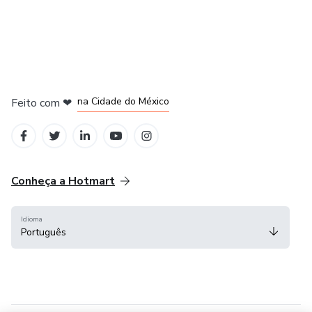
em Bogotá
em Amsterdam
em Madrid
na Cidade do México
Feito com
❤
em Belo Horizonte
Conheça a Hotmart
Idioma
Português