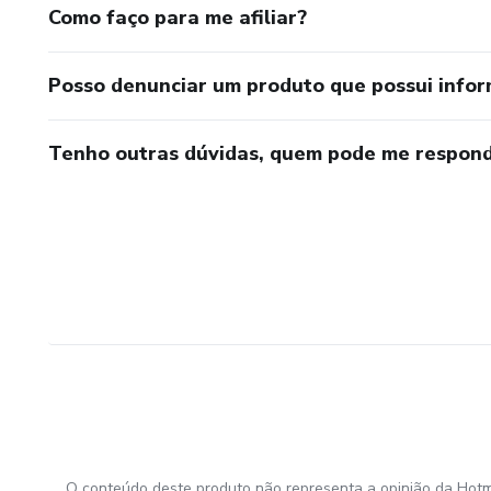
Como faço para me afiliar?
Posso denunciar um produto que possui info
Tenho outras dúvidas, quem pode me respond
O conteúdo deste produto não representa a opinião da Hotm