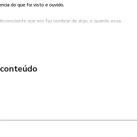
ncia do que foi visto e ouvido.
consciente que nos faz lembrar de algo, e quando essa
teração do nosso sentimento ou tomada de decisão.
NCONTRA 370 AQUIVOS DE ÁUDIOS MÍDIA
A MUSICA DE FUNDO EM SEUS VÍDEOS E CANAIS
EIAIS EM SEUS PROJETOS .
 conteúdo
......................................................................................................................................................