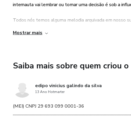
internauta vai lembrar ou tomar uma decisão é sob a influe
Todos nós temos alguma melodia arquivada em nosso sub
melodia vem a tona ela tem um papel significativo na al
Mostrar mais
O MELHOR DE TUDO É QUE NESTE PACOTE VOCÊ E
MARQUETING PARA SUA PROPAGANDA OU PARA UM
DE MÍDIA DIVERSOS, QUE NECESSITAM DESSES MAR
Saiba mais sobre quem criou o
edipo vinicius galindo da silva
13 Ano Hotmarter
(MEI) CNPJ 29 693 099 0001-36
......................................................................................................................................