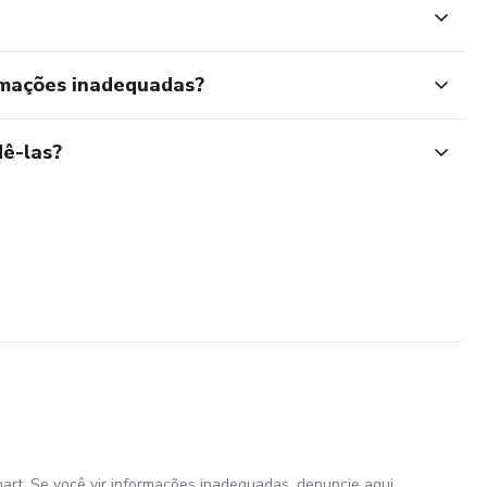
rmações inadequadas?
ê-las?
art. Se você vir informações inadequadas,
denuncie aqui