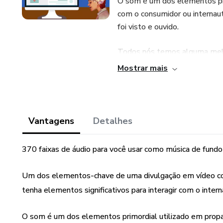
O som é um dos elementos pri
com o consumidor ou internaut
foi visto e ouvido.
Todos nós temos alguma melo
de algo, e quando essa melodi
Mostrar mais
nosso sentimento ou tomada 
O MELHOR DE TUDO É QU
ÁUDIOS MÍDIA MARQUETI
Vantagens
Detalhes
DE FUNDO EM SEUS VÍDEO
DESSES MATREIAIS EM SE
370 faixas de áudio para você usar como música de fundo
Um dos elementos-chave de uma divulgação em vídeo come
tenha elementos significativos para interagir com o intern
O som é um dos elementos primordial utilizado em propa