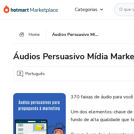
Ir
Ir
Ir
Categorias
para
para
para
o
o
o
conteúdo
pagamento
rodapé
Home
Áudios Persuasivo Mídia Marketing
principal
Áudios Persuasivo Mídia Marke
Português
370 faixas de áudio para você
Um dos elementos-chave de u
fundo de alta qualidade que te