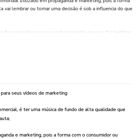
mordial utilizado em propaganda e marketing, pois a forma
a vai lembrar ou tomar uma decisão é sob a influencia do que
dia arquivada em nosso subconsciente que nos faz lembrar
a vem a tona ela tem um papel significativo na alteração do
de decisão.
E NESTE PACOTE VOCÊ ENCONTRA 370 AQUIVOS DE
NG PARA SUA PROPAGANDA OU PARA UMA MUSICA
S E CANAIS DE MÍDIA DIVERSOS, QUE NECESSITAM
US PROJETOS .
 para seus vídeos de marketing
rcial, é ter uma música de fundo de alta qualidade que
auta;
ganda e marketing, pois a forma com o consumidor ou