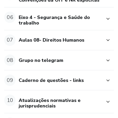
Convenções da OIT e NR explícitas
Bônus
06
Eixo 4 - Segurança e Saúde do
trabalho
- Leis Limpas e Atualizadas
- 500 questões (itens Certo ou Errado) com comentários
07
Aulas 08- Direitos Humanos
- Planner (pós-edital): cronograma diário (pós-edital) de
estudo de lei seca e súmulas e precedentes dos Tribunais
08
Grupo no telegram
- Jurisprudência Direito do Trabalho
09
Caderno de questões - links
O curso é uma parceria da Prof Mariana Matos (Advogada
e Prof. Trabalhista) com o Prof Bruno Bezerra (Auditor
Fiscal da Receita Federal).
10
Atualizações normativas e
jurisprudenciais