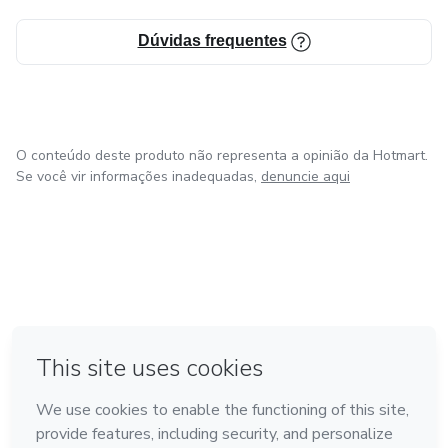
Dúvidas frequentes
O conteúdo deste produto não representa a opinião da Hotmart.
Se você vir informações inadequadas,
denuncie aqui
em Amsterdam
em Madrid
em Bogotá
Feito com
❤
em Belo Horizonte
na Cidade do México