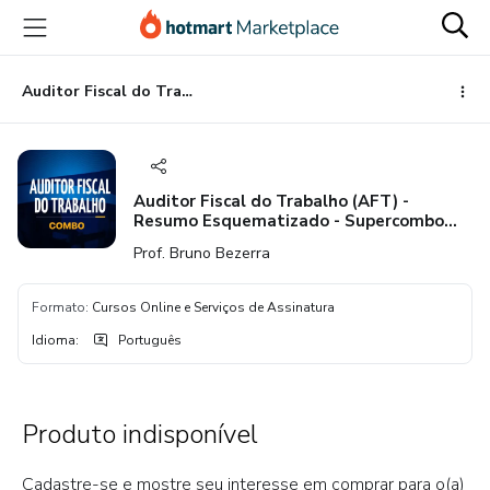
Ir
Ir
Ir
para
para
para
o
o
o
conteúdo
pagamento
rodapé
Auditor Fiscal do Trabalho (AFT) - Resumo Esquematizado - Supercombo (Eixos Temáticos 4 e 5 do CNU e Direitos Humanos)
principal
Auditor Fiscal do Trabalho (AFT) -
Resumo Esquematizado - Supercombo
(Eixos Temáticos 4 e 5 do CNU e Direitos
Prof. Bruno Bezerra
Humanos)
Formato
:
Cursos Online e Serviços de Assinatura
Idioma
:
Português
Produto indisponível
Cadastre-se e mostre seu interesse em comprar para o(a)