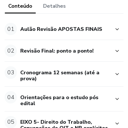
Conteúdo
Detalhes
4. O conteúdo é esquematizado para acelerar seu
aprendizado.
01
Aulão Revisão APOSTAS FINAIS
Com isso, você vai economizar tempo, estudando focado
no que é mais importante, sem perder tempo com os
conteúdos desnecessários.
02
Revisão Final: ponto a ponto!
Conteúdo:
03
Cronograma 12 semanas (até a
- Eixos temáticos 4 e 5 do Edital de Auditor Fiscal do
prova)
Trabalho no Concurso Nacional Unificado (CNU)
04
Orientações para o estudo pós
- Legislação do Trabalho
edital
- Segurança e Saúde no Trabalho
05
EIXO 5- Direito do Trabalho,
- Direitos Humanos