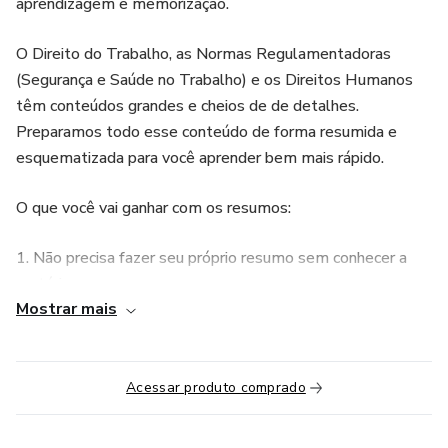
aprendizagem e memorização.
O Direito do Trabalho, as Normas Regulamentadoras
(Segurança e Saúde no Trabalho) e os Direitos Humanos
têm conteúdos grandes e cheios de de detalhes.
Preparamos todo esse conteúdo de forma resumida e
esquematizada para você aprender bem mais rápido.
O que você vai ganhar com os resumos:
1. Não precisa fazer seu próprio resumo sem conhecer a
matéria;
Mostrar mais
2. Já saberá quais são os pontos mais importantes da
legislação;
Acessar produto comprado
3. Conteúdo focado no que as bancas examinadoras mais
cobram da Legislação;