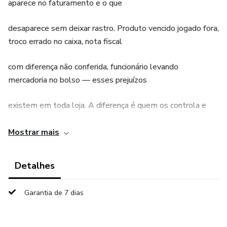
aparece no faturamento e o que
desaparece sem deixar rastro. Produto vencido jogado fora,
troco errado no caixa, nota fiscal
com diferença não conferida, funcionário levando
mercadoria no bolso — esses prejuízos
existem em toda loja. A diferença é quem os controla e
quem ignora.
Mostrar mais
Segundo dados da ABRAS, supermercados perdem em
média 1,82% do faturamento em
Detalhes
perdas evitáveis. Numa loja que fatura R$ 600.000/mês,
Garantia de 7 dias
isso representa R$ 10.920 por mês —
R$ 131.040 por ano. A auditoria interna é o único