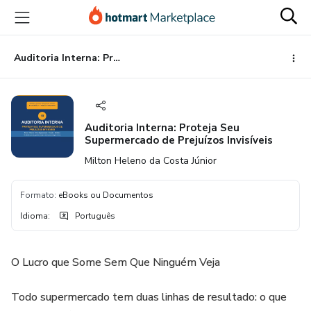
Ir
Ir
Ir
para
para
para
o
o
o
conteúdo
pagamento
rodapé
Auditoria Interna: Proteja Seu Supermercado de Prejuízos Invisíveis
principal
Auditoria Interna: Proteja Seu
Supermercado de Prejuízos Invisíveis
Milton Heleno da Costa Júnior
Formato
:
eBooks ou Documentos
Idioma
:
Português
O Lucro que Some Sem Que Ninguém Veja
Todo supermercado tem duas linhas de resultado: o que