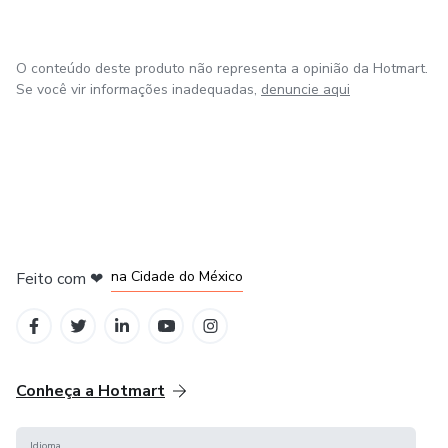
O conteúdo deste produto não representa a opinião da Hotmart.
Se você vir informações inadequadas,
denuncie aqui
em Bogotá
em Amsterdam
em Madrid
na Cidade do México
Feito com
❤
em Belo Horizonte
Conheça a Hotmart
Idioma