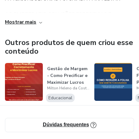
AO EMPRESARIO, SOLUÇÕES ESPECIFICAS E
Mostrar mais
DETALHADAS DOS SEUS RESULTADOS DENTRO
Outros produtos de quem criou esse
DA EMPRESA.
conteúdo
UTILIZANDO OS INDICADORES DE
Gestão de Margem
C
- Como Precificar e
F
PERFORMANCE, O EMPRESARIO PODERÁ TOMAR
Maximizar Lucros
Milton Heleno da Costa Júnior
D
AS MEDIDAS NECESSÁRIAS PARA MELHORAR O
F
Educacional
SEU NEGOCIO, FAZENDO COM QUE TODA SUA
EQUIPE POSSA PARTICIPAR DA GESTÃO.
Dúvidas frequentes