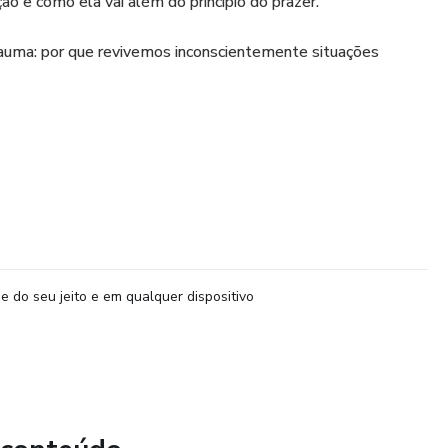
ão e como ela vai além do princípio do prazer.
rauma: por que revivemos inconscientemente situações
a nos sintomas neuróticos, nas escolhas amorosas e nos
ir e elaborar no processo analítico.
amento psicanalítico e como o analista deve escutá-la.
e do seu jeito e em qualquer dispositivo