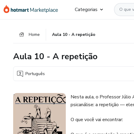
Ir
Ir
Ir
Categorias
para
para
para
o
o
o
conteúdo
pagamento
rodapé
Home
Aula 10 - A repetição
principal
Aula 10 - A repetição
Português
Nesta aula, o Professor Júlio
psicanálise: a repetição — elem
O que você vai encontrar: