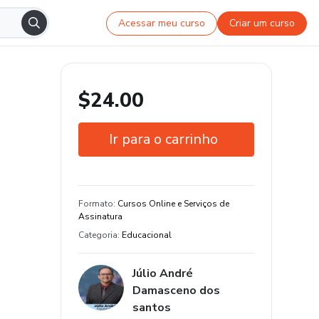
Acessar meu curso
Criar um curso
$24.00
Ir para o carrinho
Garantia de 7 dias
Estude do seu jeito e em qualquer
Formato
:
Cursos Online e Serviços de
dispositivo
Assinatura
Categoria
:
Educacional
Júlio André
Damasceno dos
santos