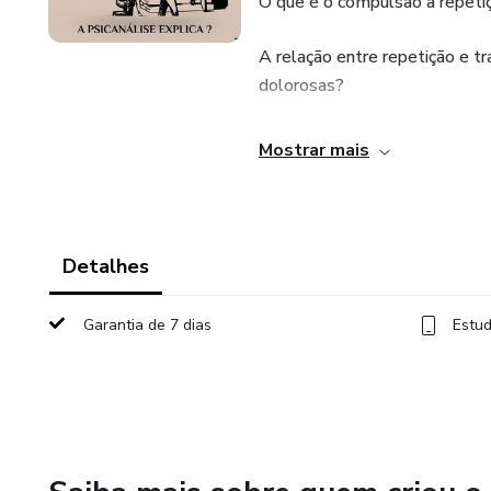
O que é o compulsão à repetiç
A relação entre repetição e t
dolorosas?
Como a repetição se manifest
Mostrar mais
padrões de vida.
Diferença entre recordar, repet
Detalhes
A função da repetição no trat
Garantia de 7 dias
Estud