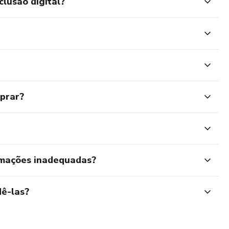
clusão digital?
mprar?
rmações inadequadas?
ê-las?