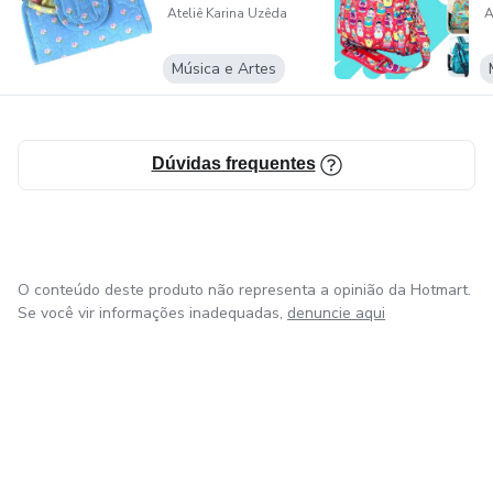
Baiana, criativa, casada, mãe de Lucas e Diego, Karina
Ateliê Karina Uzêda
A
Uzêda transforma tecido em fofuras e ama o que faz.
Música e Artes
Dúvidas frequentes
O conteúdo deste produto não representa a opinião da Hotmart.
Se você vir informações inadequadas,
denuncie aqui
em Bogotá
em Amsterdam
em Madrid