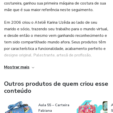
costureira, ganhou sua primeira máquina de costura de sua
mãe que é sua maior referência neste seguimento.
Em 2006 criou o Ateliê Karina Uzêda ao lado de seu
marido e sócio, trazendo seu trabalho para o mundo virtual,
e desde então o mesmo vem ganhando reconhecimento e
tem sido compartilhado mundo afora. Seus produtos têm
por característica a funcionalidade, acabamento perfeito e
designe original. Palestrante, artesã de profissão,
atualmente produz vídeos-tutoriais para seu canal e redes
Mostrar mais
sociais, compartilhando conhecimento e incentivando
pessoas a embelezarem suas vidas através do artesanato.
Suas aulas virtuais tornaram-se referência para muitas
Outros produtos de quem criou esse
artesãs e conta com alunas de países como Japão, França,
conteúdo
Inglaterra, Indonésia, Estados Unidos, Portugal e Brasil,
sendo mais de 70 projetos assinados e publicados
Aula 55 – Carteira
A
Fabiana
S