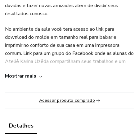
duvidas e fazer novas amizades além de dividir seus
resultados conosco.
No ambiente da aula você terá acesso ao link para
download do molde em tamanho real para baixar e
imprimir no conforto de sua casa em uma impressora
comum. Link para um grupo do Facebook onde as alunas do
Ateliê Karina Uzêda compartilham seus trabalhos e um
local preparado para postar suas duvidas, criticas e elogios
Mostrar mais
a aula. Como nossos moldes são em tamanho real com
eles em mão você pode calcular a quantidade exata de
tecido que é gasto para confeccionar a peça da aula e
Acessar produto comprado
também da para saber qual o tamanho final da peça. Todo
material necessário para fazer a peça esta descrito na
vídeo aula.
Detalhes
Após finalizada a Frasqueira maior fica com