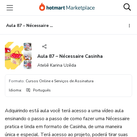
Ir
Ir
Ir
para
para
para
o
o
o
conteúdo
pagamento
rodapé
Aula 87 – Nécessaire Casinha
principal
Aula 87 – Nécessaire Casinha
Ateliê Karina Uzêda
Formato
:
Cursos Online e Serviços de Assinatura
Idioma
:
Português
Adquirindo está aula você terá acesso a uma vídeo aula
ensinando o passo a passo de como fazer uma Nécessaire
pratica e linda em formato de Casinha, de uma maneira
única e especial. Terá acesso ao projeto, poderá tirar suas