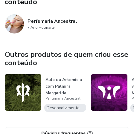
conteúdo
Perfumaria Ancestral
7 Ano Hotmarter
Outros produtos de quem criou esse
conteúdo
Aula da Artemísia
A
com Palmira
v
Margarida
M
Perfumaria Ancestral
P
Desenvolvimento Pessoal
Dúvidas frequentes