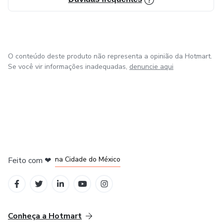
O conteúdo deste produto não representa a opinião da Hotmart.
Se você vir informações inadequadas,
denuncie aqui
em Bogotá
em Amsterdam
em Madrid
na Cidade do México
Feito com
❤
em Belo Horizonte
Conheça a Hotmart