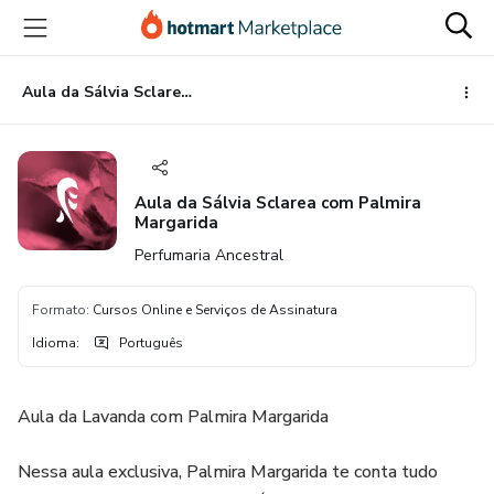
Ir
Ir
Ir
para
para
para
o
o
o
conteúdo
pagamento
rodapé
Aula da Sálvia Sclarea com Palmira Margarida
principal
Aula da Sálvia Sclarea com Palmira
Margarida
Perfumaria Ancestral
Formato
:
Cursos Online e Serviços de Assinatura
Idioma
:
Português
Aula da Lavanda com Palmira Margarida
Nessa aula exclusiva, Palmira Margarida te conta tudo