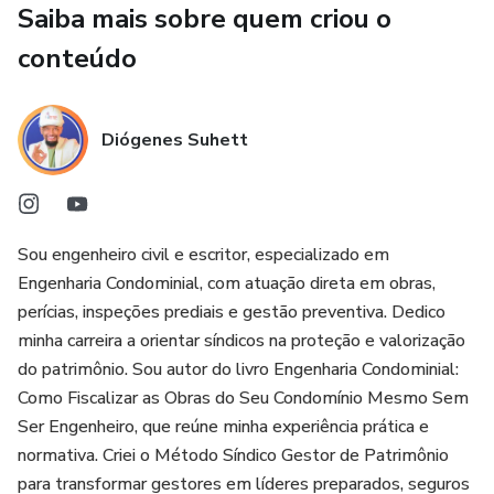
Saiba mais sobre quem criou o
construindo harmonia no condomínio.
conteúdo
Técnicas de comunicação que reforçam sua autoridade e
profissionalismo.
Diógenes Suhett
Como criar uma gestão estruturada e participativa,
fortalecendo o engajamento com os condôminos.
Transforme sua maneira de liderar e veja seu condomínio
Sou engenheiro civil e escritor, especializado em
reconhecer o valor do seu trabalho.
Engenharia Condominial, com atuação direta em obras,
perícias, inspeções prediais e gestão preventiva. Dedico
Garanta já sua inscrição e conquiste uma gestão de
minha carreira a orientar síndicos na proteção e valorização
destaque!
do patrimônio. Sou autor do livro Engenharia Condominial:
Como Fiscalizar as Obras do Seu Condomínio Mesmo Sem
Ser Engenheiro, que reúne minha experiência prática e
normativa. Criei o Método Síndico Gestor de Patrimônio
para transformar gestores em líderes preparados, seguros