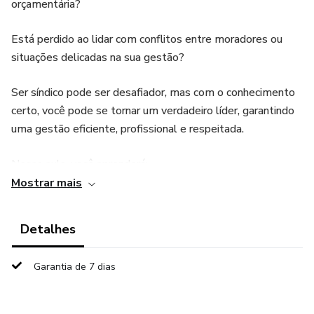
orçamentária?
Está perdido ao lidar com conflitos entre moradores ou
situações delicadas na sua gestão?
Ser síndico pode ser desafiador, mas com o conhecimento
certo, você pode se tornar um verdadeiro líder, garantindo
uma gestão eficiente, profissional e respeitada.
Nessa aula, você aprenderá:
Mostrar mais
Como apresentar e aprovar obras com confiança,
conquistando o apoio dos moradores.
Detalhes
Métodos eficazes para elaborar previsões orçamentárias
Garantia de 7 dias
claras e organizadas.
Estratégias para resolver conflitos de forma assertiva,