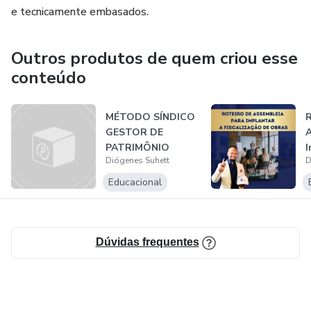
e tecnicamente embasados.
Outros produtos de quem criou esse
conteúdo
MÉTODO SÍNDICO
R
GESTOR DE
A
PATRIMÔNIO
I
Diógenes Suhett
D
F
Educacional
Dúvidas frequentes