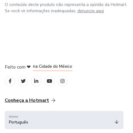
O conteúdo deste produto não representa a opinião da Hotmart.
Se você vir informações inadequadas,
denuncie aqui
em Bogotá
em Amsterdam
em Madrid
na Cidade do México
Feito com
❤
em Belo Horizonte
Conheça a Hotmart
Idioma
Português