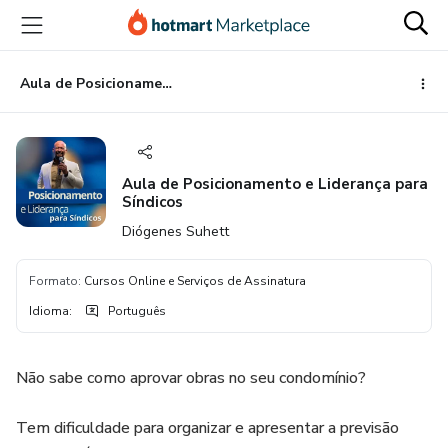
Ir
Ir
Ir
para
para
para
o
o
o
conteúdo
pagamento
rodapé
Aula de Posicionamento e Liderança para Síndicos
principal
Aula de Posicionamento e Liderança para
Síndicos
Diógenes Suhett
Formato
:
Cursos Online e Serviços de Assinatura
Idioma
:
Português
Não sabe como aprovar obras no seu condomínio?
Tem dificuldade para organizar e apresentar a previsão