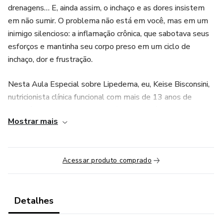
drenagens… E, ainda assim, o inchaço e as dores insistem
em não sumir. O problema não está em você, mas em um
inimigo silencioso: a inflamação crônica, que sabotava seus
esforços e mantinha seu corpo preso em um ciclo de
inchaço, dor e frustração.
Nesta Aula Especial sobre Lipedema, eu, Keise Bisconsini,
nutricionista clínica funcional com mais de 13 anos de
experiência, vou te revelar o método que já transformou a
Mostrar mais
vida de mais de 1.287 mulheres.
Acessar produto comprado
Detalhes