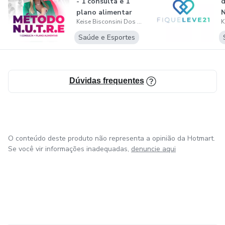
- 1 consulta e 1
d
plano alimentar
N
Keise Bisconsini Dos Santos
Dra Keise.
Saúde e Esportes
Dúvidas frequentes
O conteúdo deste produto não representa a opinião da Hotmart.
Se você vir informações inadequadas,
denuncie aqui