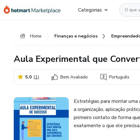
Ir
Ir
Ir
Categorias
para
para
para
o
o
o
conteúdo
pagamento
rodapé
Home
Finanças e negócios
Empreendedo
principal
Aula Experimental que Conver
5.0
(
1
)
Bem Avaliado
Português
Estratégias para montar uma 
a organização, aplicação práti
primeiro contato de forma que
exatamente o que ele precisa