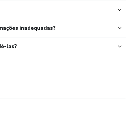
rmações inadequadas?
ê-las?