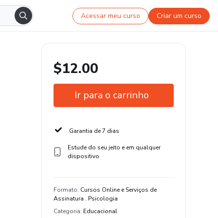
Acessar meu curso
Criar um curso
$12.00
Ir para o carrinho
Garantia de 7 dias
Estude do seu jeito e em qualquer
dispositivo
Formato
:
Cursos Online e Serviços de
Assinatura . Psicologia
Categoria
:
Educacional