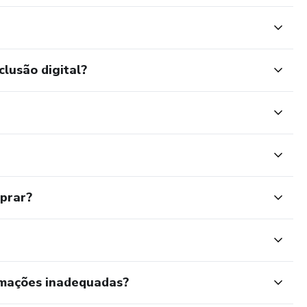
clusão digital?
mprar?
rmações inadequadas?