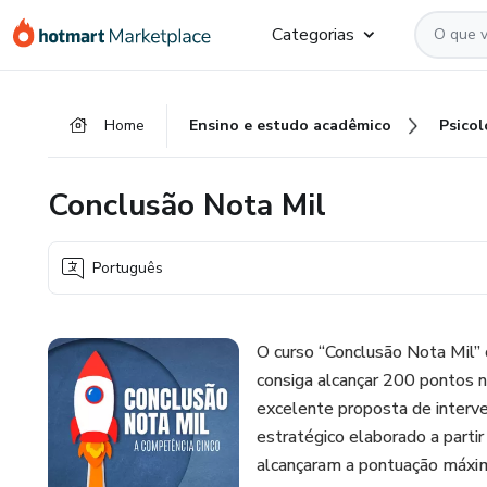
Ir
Ir
Ir
Categorias
para
para
para
o
o
o
conteúdo
pagamento
rodapé
Home
Ensino e estudo acadêmico
Psicol
principal
Conclusão Nota Mil
Português
O curso “Conclusão Nota Mil” 
consiga alcançar 200 pontos 
excelente proposta de interv
estratégico elaborado a partir
alcançaram a pontuação máxim