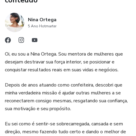
conteúdo
- **Aulas Práticas e Objetivas:** Duas aulas dinâmicas que
irão direto ao ponto, sem enrolação, para que você possa
aplicar o aprendizado imediatamente.
Nina Ortega
5 Ano Hotmarter
- **Receitas Testadas e Aprovadas:** Todo o conteúdo
foi desenvolvido e testado por uma especialista,
garantindo que você consiga os melhores resultados.
Oi, eu sou a Nina Ortega. Sou mentora de mulheres que
- **Suporte e Comunidade:** Acesso a um grupo exclusivo
desejam destravar sua força interior, se posicionar e
para tirar dúvidas e compartilhar experiências com outras
conquistar resultados reais em suas vidas e negócios.
confeiteiras.
Depois de anos atuando como confeiteira, descobri que
### Transforme Seu Sonho em Realidade!
minha verdadeira missão é ajudar outras mulheres a se
reconectarem consigo mesmas, resgatando sua confiança,
Não perca essa oportunidade de aprender receitas
sua motivação e seu propósito.
deliciosas e dicas valiosas que podem mudar sua vida.
Inscreva-se agora e dê o primeiro passo para conquistar
Eu sei como é sentir-se sobrecarregada, cansada e sem
sua independência financeira com a confeitaria!
direção, mesmo fazendo tudo certo e dando o melhor de