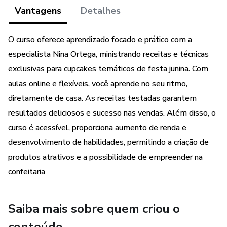
segredos para criar massas perfeitas, fofinhas e saborosas
Vantagens
Detalhes
que deixarão seus clientes pedindo mais.
O curso oferece aprendizado focado e prático com a
- **Recheios Deliciosos e Criativos:** Aprenda a fazer
especialista Nina Ortega, ministrando receitas e técnicas
recheios que combinam perfeitamente com o clima junino,
exclusivas para cupcakes temáticos de festa junina. Com
trazendo aquele sabor de festa que todos adoram.
aulas online e flexíveis, você aprende no seu ritmo,
- **Técnicas de Decoração:** Dicas práticas para decorar
diretamente de casa. As receitas testadas garantem
seus cupcakes de maneira profissional, mesmo se você for
resultados deliciosos e sucesso nas vendas. Além disso, o
uma iniciante.
curso é acessível, proporciona aumento de renda e
desenvolvimento de habilidades, permitindo a criação de
- **Dicas de Vendas:** Estratégias para vender seus
produtos atrativos e a possibilidade de empreender na
cupcakes de forma rápida e eficiente, atraindo uma
confeitaria
clientela fiel e aumentando seus lucros.
### Benefícios:
Saiba mais sobre quem criou o