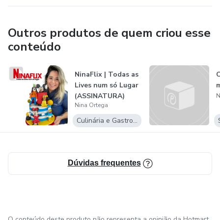
Outros produtos de quem criou esse
conteúdo
NinaFlix | Todas as
O
Lives num só Lugar
(ASSINATURA)
N
Nina Ortega
Culinária e Gastronomia
Dúvidas frequentes
O conteúdo deste produto não representa a opinião da Hotmart.