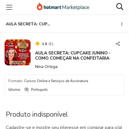
Ir
Ir
Ir
para
para
para
o
o
o
conteúdo
pagamento
rodapé
AULA SECRETA: CUPCAKE JUNINO - COMO COMEÇAR NA CONFEITARIA
principal
1.0
(
1
)
AULA SECRETA: CUPCAKE JUNINO -
COMO COMEÇAR NA CONFEITARIA
Nina Ortega
Formato
:
Cursos Online e Serviços de Assinatura
Idioma
:
Português
Produto indisponível
Cadastre-se e mostre seu interesse em comprar para o(a)