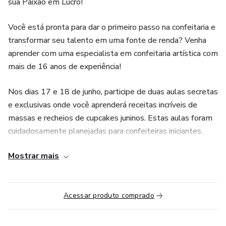
sua Paixão em Lucro!
Você está pronta para dar o primeiro passo na confeitaria e
transformar seu talento em uma fonte de renda? Venha
aprender com uma especialista em confeitaria artística com
mais de 16 anos de experiência!
Nos dias 17 e 18 de junho, participe de duas aulas secretas
e exclusivas onde você aprenderá receitas incríveis de
massas e recheios de cupcakes juninos. Estas aulas foram
cuidadosamente planejadas para confeiteiras iniciantes,
como você, que desejam começar na confeitaria e
Mostrar mais
conquistar uma renda extra ou até mesmo transformá-la
em sua principal fonte de renda.
### O Que Você Vai Aprender:
Acessar produto comprado
- **Receitas Exclusivas de Massas:** Descubra os