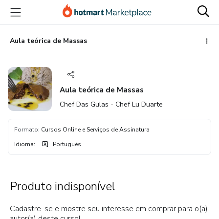
Ir
Ir
Ir
para
para
para
o
o
o
conteúdo
pagamento
rodapé
Aula teórica de Massas
principal
Aula teórica de Massas
Chef Das Gulas - Chef Lu Duarte
Formato
:
Cursos Online e Serviços de Assinatura
Idioma
:
Português
Produto indisponível
Cadastre-se e mostre seu interesse em comprar para o(a)
autor(a) deste curso!