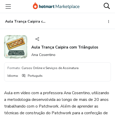
Ir
Ir
Ir
para
para
para
o
o
o
conteúdo
pagamento
rodapé
Aula Trança Caipira com Triângulos
principal
Aula Trança Caipira com Triângulos
Ana Cosentino
Formato
:
Cursos Online e Serviços de Assinatura
Idioma
:
Português
Aula em vídeo com a professora Ana Cosentino, utilizando
a metodologia desenvolvida ao longo de mais de 20 anos
trabalhando com o Patchwork. Além de aprender as
técnicas de construção do Patchwork para a confecção de