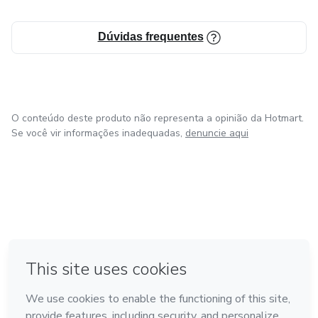
Dúvidas frequentes
O conteúdo deste produto não representa a opinião da Hotmart.
Se você vir informações inadequadas,
denuncie aqui
em Bogotá
em Amsterdam
em Madrid
na Cidade do México
Feito com
❤
em Belo Horizonte