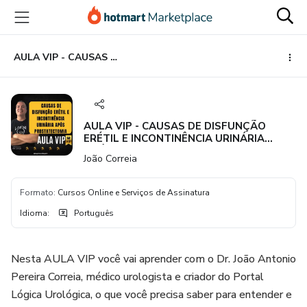
Ir
Ir
Ir
para
para
para
o
o
o
conteúdo
pagamento
rodapé
AULA VIP - CAUSAS DE DISFUNÇÃO ERÉTIL E INCONTINÊNCIA URINÁRIA APÓS PROSTATECTOMIA
principal
AULA VIP - CAUSAS DE DISFUNÇÃO
ERÉTIL E INCONTINÊNCIA URINÁRIA
APÓS PROSTATECTOMIA
João Correia
Formato
:
Cursos Online e Serviços de Assinatura
Idioma
:
Português
Nesta AULA VIP você vai aprender com o Dr. João Antonio
Pereira Correia, médico urologista e criador do Portal
Lógica Urológica, o que você precisa saber para entender e