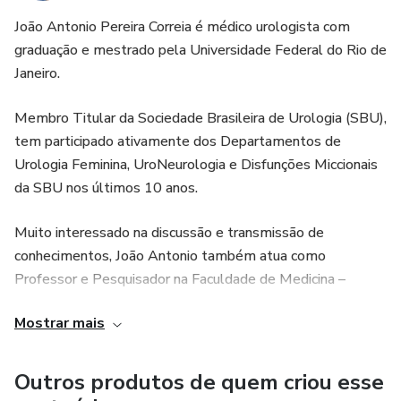
João Antonio Pereira Correia é médico urologista com
graduação e mestrado pela Universidade Federal do Rio de
Janeiro.
Membro Titular da Sociedade Brasileira de Urologia (SBU),
tem participado ativamente dos Departamentos de
Urologia Feminina, UroNeurologia e Disfunções Miccionais
da SBU nos últimos 10 anos.
Muito interessado na discussão e transmissão de
conhecimentos, João Antonio também atua como
Professor e Pesquisador na Faculdade de Medicina –
UNESA, Hospital Federal dos Servidores do Estado e
Mostrar mais
Cursos de Pós-Graduação em Fisioterapia do Assoalho
Pélvico.
Outros produtos de quem criou esse
Com mais de 3000 exames urodinâmicos realizados,