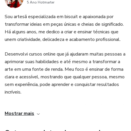
5 Ano Hotmarter
Sou artesã especializada em biscuit e apaixonada por
transformar ideias em peças únicas e cheias de significado.
Há alguns anos, me dedico a criar e ensinar técnicas que
unem criatividade, delicadeza e acabamento profissional.
Desenvolvi cursos online que já ajudaram muitas pessoas a
aprimorar suas habilidades e até mesmo a transformar a
arte em uma fonte de renda. Meu foco é ensinar de forma
clara e acessível, mostrando que qualquer pessoa, mesmo
sem experiência, pode aprender e conquistar resultados
incríveis.
Acredito que o artesanato vai muito além da técnica: ele é
Mostrar mais
uma forma de expressão, de realização pessoal e também
de oportunidade de crescimento profissional. Por isso, cada
curso é pensado para que o aluno se sinta seguro, inspirado