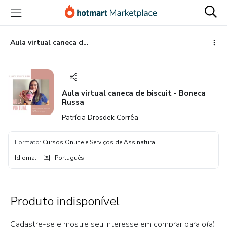
Ir
Ir
Ir
para
para
para
o
o
o
conteúdo
pagamento
rodapé
Aula virtual caneca de biscuit - Boneca Russa
principal
Aula virtual caneca de biscuit - Boneca
Russa
Patrícia Drosdek Corrêa
Formato
:
Cursos Online e Serviços de Assinatura
Idioma
:
Português
Produto indisponível
Cadastre-se e mostre seu interesse em comprar para o(a)