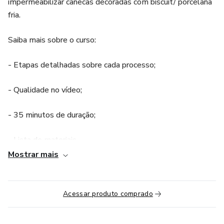
impermeabilizar canecas decoradas com biscuit/ porcelana
fria.
Saiba mais sobre o curso:
- Etapas detalhadas sobre cada processo;
- Qualidade no vídeo;
- 35 minutos de duração;
- Lista de materiais.
Mostrar mais
Todos os direitos autorais da vídeo aula restritos a
produtora.
Acessar produto comprado