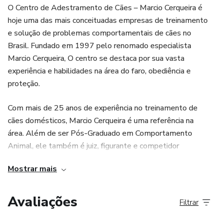
O Centro de Adestramento de Cães – Marcio Cerqueira é
hoje uma das mais conceituadas empresas de treinamento
e solução de problemas comportamentais de cães no
Brasil. Fundado em 1997 pelo renomado especialista
Marcio Cerqueira, O centro se destaca por sua vasta
experiência e habilidades na área do faro, obediência e
proteção.
Com mais de 25 anos de experiência no treinamento de
cães domésticos, Marcio Cerqueira é uma referência na
área. Além de ser Pós-Graduado em Comportamento
Animal, ele também é juiz, figurante e competidor
internacional do esporte IGP. Sua expertise o levou a julgar
Mostrar mais
o Campeonato Mundial dos Pastores Belga em 2017 e o
Campeonato Sul-Americano no mesmo ano.
Avaliações
Filtrar
A motivação de Marcio Cerqueira para construir esse