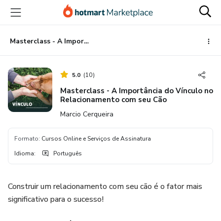
Ir
Ir
Ir
para
para
para
o
o
o
conteúdo
pagamento
rodapé
Masterclass - A Importância do Vínculo no Relacionamento com seu Cão
principal
5.0
(
10
)
Masterclass - A Importância do Vínculo no
Relacionamento com seu Cão
Marcio Cerqueira
Formato
:
Cursos Online e Serviços de Assinatura
Idioma
:
Português
Construir um relacionamento com seu cão é o fator mais
significativo para o sucesso!