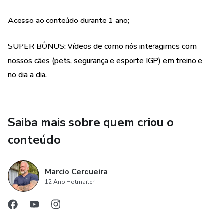
Não importa o quão bom seu cão seja em qualquer teste
Acesso ao conteúdo durante 1 ano;
ou escola de obediência, se você falhar na construção de
um relacionamento, sempre terá problemas para se
SUPER BÔNUS: Vídeos de como nós interagimos com
comunicar com ele em qualquer nível.
nossos cães (pets, segurança e esporte IGP) em treino e
no dia a dia.
Saiba mais sobre quem criou o
conteúdo
Marcio Cerqueira
12 Ano Hotmarter