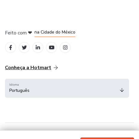
em Bogotá
em Amsterdam
em Madrid
na Cidade do México
Feito com
❤
em Belo Horizonte
Conheça a Hotmart
Idioma
Português