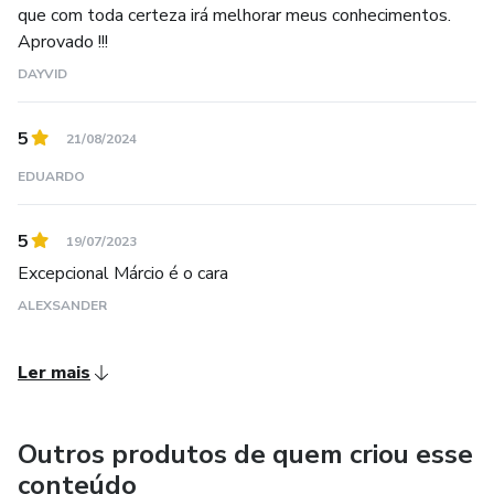
que com toda certeza irá melhorar meus conhecimentos.
de ter um cão obediente, educado e companheiro,
Aprovado !!!
enquanto os cães têm uma vida plena, amados por seus
DAYVID
donos e adaptados ao seu modo de vida.
5
21/08/2024
EDUARDO
5
19/07/2023
Excepcional Márcio é o cara
ALEXSANDER
Ler mais
Outros produtos de quem criou esse
conteúdo