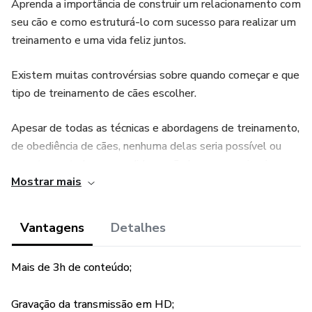
Aprenda a importância de construir um relacionamento com
seu cão e como estruturá-lo com sucesso para realizar um
treinamento e uma vida feliz juntos.
Existem muitas controvérsias sobre quando começar e que
tipo de treinamento de cães escolher.
Apesar de todas as técnicas e abordagens de treinamento,
de obediência de cães, nenhuma delas seria possível ou
remotamente bem sucedida se não houvesse primeiro um
Mostrar mais
relacionamento entre cães e humanos.
Hoje, muitos treinadores de cães baseiam seu treinamento
Vantagens
Detalhes
em diferentes técnicas, e sim eles dizem que a construção
de um relacionamento é importante, mas quase todos
Mais de 3h de conteúdo;
eles possuem uma compreensão diferente de como esse
relacionamento deve ser e como ele funciona.
Gravação da transmissão em HD;