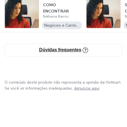
COMO
ENCONTRAR
Bethania Barros
B
PRODUTOS
LUCRATIVOS PARA
Negócios e Carreira
IMPORTAR D...
Dúvidas frequentes
O conteúdo deste produto não representa a opinião da Hotmart.
Se você vir informações inadequadas,
denuncie aqui