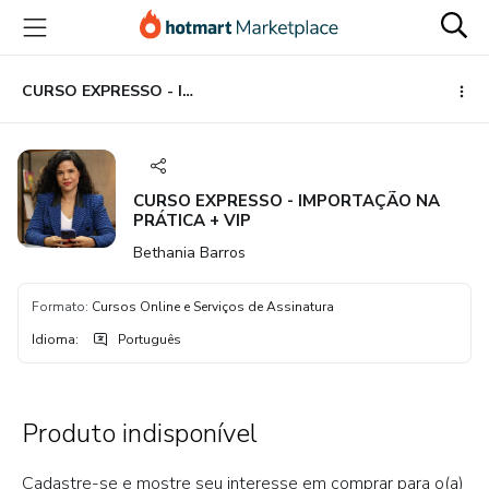
Ir
Ir
Ir
para
para
para
o
o
o
conteúdo
pagamento
rodapé
CURSO EXPRESSO - IMPORTAÇÃO NA PRÁTICA + VIP
principal
CURSO EXPRESSO - IMPORTAÇÃO NA
PRÁTICA + VIP
Bethania Barros
Formato
:
Cursos Online e Serviços de Assinatura
Idioma
:
Português
Produto indisponível
Cadastre-se e mostre seu interesse em comprar para o(a)