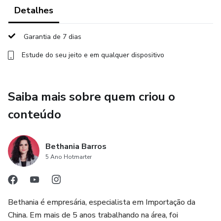
Detalhes
Bônus:
Garantia de 7 dias
- Como lucrar mais com importação marca própria
Estude do seu jeito e em qualquer dispositivo
- Negociação com chineses, mesmo que você não fale nada
de inglês e mandarim
Saiba mais sobre quem criou o
e mais ...
conteúdo
Bethania Barros
5 Ano Hotmarter
Bethania é empresária, especialista em Importação da
China. Em mais de 5 anos trabalhando na área, foi