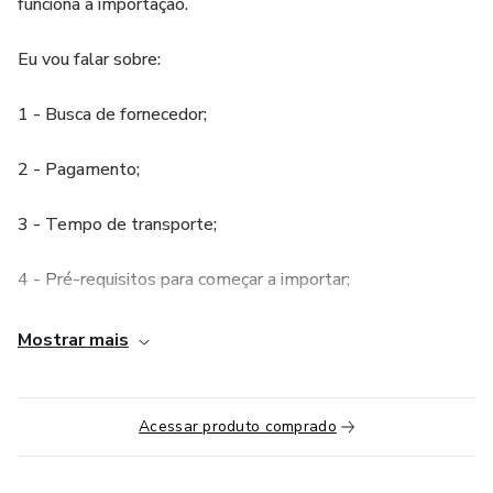
funciona a importação.
Eu vou falar sobre:
1 - Busca de fornecedor;
2 - Pagamento;
3 - Tempo de transporte;
4 - Pré-requisitos para começar a importar;
5 - Investimento mínimo.
Mostrar mais
etc
Acessar produto comprado
Tudo o que você precisa saber para destravar sua
importação.