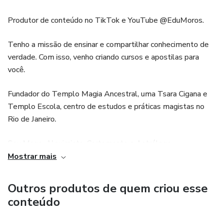
Produtor de conteúdo no TikTok e YouTube @EduMoros.
• SÍMBOLOS CIGANOS - 05:20*
Tenho a missão de ensinar e compartilhar conhecimento de
• A RODA DA FORTUNA
verdade. Com isso, venho criando cursos e apostilas para
• OS TIPOS DE ORÁCULOS - 10:51
você.
• ELEMENTOS QUE COMPÕEM A MESA - 12:00
Fundador do Templo Magia Ancestral, uma Tsara Cigana e
Templo Escola, centro de estudos e práticas magistas no
• DUAL, TRÊS E 4 ELEMENTOS
Rio de Janeiro.
• SIMBOLISMO DOS ELEMENTOS
Sou Mago, Alquimista, Cartomante e Astrólogo.
Mostrar mais
• ABRINDO A MESA
Por acreditar na evolução das pessoas, eu busco sempre
levar os conselhos dos Oráculos da melhor forma sem
Outros produtos de quem criou esse
• TIPOS DE CARTAS - DOS ORIXÁS, POSITIVAS, = E - e
pudores - mesmo que a verdade incomode. Estou aqui para
conteúdo
AS CARTAS MAIS TEMIDAS
lhe orientar com os valiosos conselhos ciganos, e dos guias