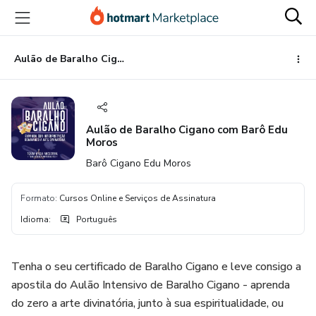
Ir
Ir
Ir
para
para
para
o
o
o
conteúdo
pagamento
rodapé
Aulão de Baralho Cigano com Barô Edu Moros
principal
Aulão de Baralho Cigano com Barô Edu
Moros
Barô Cigano Edu Moros
Formato
:
Cursos Online e Serviços de Assinatura
Idioma
:
Português
Tenha o seu certificado de Baralho Cigano e leve consigo a
apostila do Aulão Intensivo de Baralho Cigano - aprenda
do zero a arte divinatória, junto à sua espiritualidade, ou