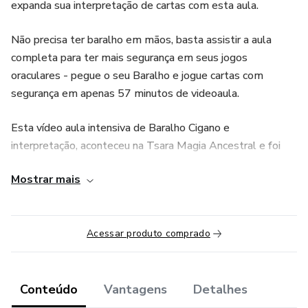
expanda sua interpretação de cartas com esta aula.
Não precisa ter baralho em mãos, basta assistir a aula
completa para ter mais segurança em seus jogos
oraculares - pegue o seu Baralho e jogue cartas com
segurança em apenas 57 minutos de videoaula.
Esta vídeo aula intensiva de Baralho Cigano e
interpretação, aconteceu na Tsara Magia Ancestral e foi
gravada simultaneamente, durante uma transmissão onde
Mostrar mais
os alunos enviaram as dúvidas que foram sanadas no final
desta aula.
Você vai aprender:
Acessar produto comprado
1. Abrir e fechar a mesa;
Conteúdo
Vantagens
Detalhes
2. Utilizar os objetos;