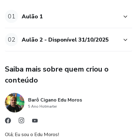
3. Conectar os elementos;
01
Aulão 1
4. Perguntar corretamente;
02
Aulão 2 - Disponível 31/10/2025
5. ⁠Manipular os oráculos;
6. ⁠Consagrar objetos e se blindar, e muito mais…
Saiba mais sobre quem criou o
Veja mais do cronograma:
conteúdo
• ANTES DE JOGAR
Barô Cigano Edu Moros
• POR QUE ELEMENTOS
5 Ano Hotmarter
• HISTÓRIA E OBJETIVOS
Olá; Eu sou o Edu Moros!
• ORAÇÃO PARA ABRIR PORTAIS - 03:10