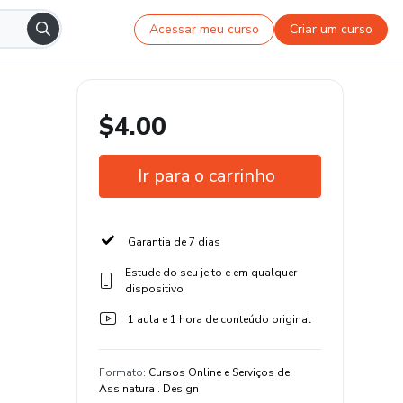
Acessar meu curso
Criar um curso
$4.00
Ir para o carrinho
Garantia de 7 dias
Estude do seu jeito e em qualquer
dispositivo
1 aula e 1 hora de conteúdo original
Formato
:
Cursos Online e Serviços de
Assinatura . Design