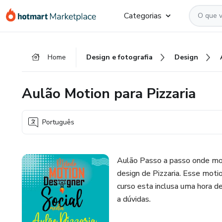
Ir
Ir
Ir
Categorias
para
para
para
o
o
o
conteúdo
pagamento
rodapé
Home
Design e fotografia
Design
principal
Aulão Motion para Pizzaria
Português
Aulão Passo a passo onde mo
design de Pizzaria. Esse moti
curso esta inclusa uma hora d
a dúvidas.