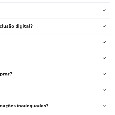
clusão digital?
mprar?
rmações inadequadas?