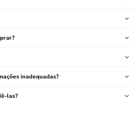
mprar?
rmações inadequadas?
ê-las?