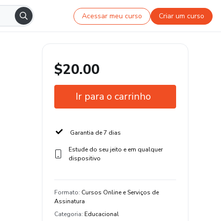
Acessar meu curso
Criar um curso
$20.00
Ir para o carrinho
Garantia de 7 dias
Estude do seu jeito e em qualquer
dispositivo
Formato
:
Cursos Online e Serviços de
Assinatura
Categoria
:
Educacional