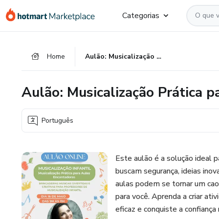
Ir
Ir
Ir
Categorias
para
para
para
o
o
o
conteúdo
pagamento
rodapé
Home
Aulão: Musicalização Prática para Aulas Encantadoras
principal
Aulão: Musicalização Prática 
Português
Este aulão é a solução ideal p
buscam segurança, ideias inov
aulas podem se tornar um caos
para você. Aprenda a criar at
eficaz e conquiste a confianç