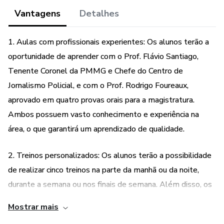
• Nos treinos haverá perguntas de todas as disciplinas
Vantagens
Detalhes
feitas pelo Prof. Rodrigo Foureaux, mas a maioria das
perguntas será de Direito Penal Militar e Processo Penal
1. Aulas com profissionais experientes: Os alunos terão a
Militar.
oportunidade de aprender com o Prof. Flávio Santiago,
Tenente Coronel da PMMG e Chefe do Centro de
• Os alunos receberão um retorno da prova oral simulada
Jornalismo Policial, e com o Prof. Rodrigo Foureaux,
ao final dos treinos.
aprovado em quatro provas orais para a magistratura.
• As perguntas feitas nos treinos com as respostas serão
Ambos possuem vasto conhecimento e experiência na
disponibilizadas para cada aluno.
área, o que garantirá um aprendizado de qualidade.
• O Prof. Fiúza realizará dois simulados com perguntas de
2. Treinos personalizados: Os alunos terão a possibilidade
Legislação Institucional.
de realizar cinco treinos na parte da manhã ou da noite,
durante a semana ou nos finais de semana. Além disso, os
dias e horários dos treinos serão ajustados diretamente
Mostrar mais
com os alunos, proporcionando flexibilidade e