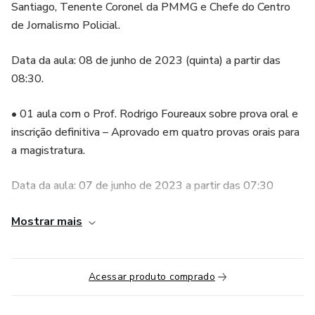
Santiago, Tenente Coronel da PMMG e Chefe do Centro
de Jornalismo Policial.
Data da aula: 08 de junho de 2023 (quinta) a partir das
08:30.
• 01 aula com o Prof. Rodrigo Foureaux sobre prova oral e
inscrição definitiva – Aprovado em quatro provas orais para
a magistratura.
Data da aula: 07 de junho de 2023 a partir das 07:30
(quarta)
Mostrar mais
• 05 treinos na parte da manhã ou da noite durante a
semana ou nos finais de semana com duração de 40
minutos a 1 hora cada treino. Os dias e horários de treinos
Acessar produto comprado
serão ajustados diretamente com os alunos.