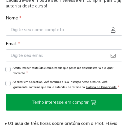
Cadastre-se e mostre seu interesse em comprar para o(a)
autor(a) deste curso!
Nome
*
Email
*
Aceito receber conteúdo e compreendo que posso me descadastrar a qualquer
*
momento.
Ao clicar em Cadastrar, você confirma a sua inscrição neste produto. Você,
*
igualmente, confirma que leu, e entendeu os termos da
Política de Privacidade
Tenho interesse em comprar!
• 01 aula de três horas sobre oratória com o Prof. Flávio