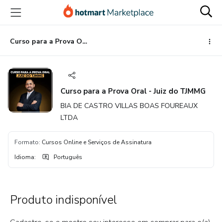
Ir
Ir
Ir
para
para
para
o
o
o
conteúdo
pagamento
rodapé
Curso para a Prova Oral - Juiz do TJMMG
principal
Curso para a Prova Oral - Juiz do TJMMG
BIA DE CASTRO VILLAS BOAS FOUREAUX
LTDA
Formato
:
Cursos Online e Serviços de Assinatura
Idioma
:
Português
Produto indisponível