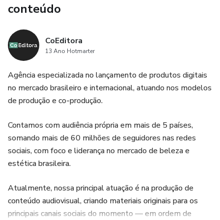
conteúdo
4. Torne-se uma manicure melhor: Com as técnicas
ensinadas nas aulas, você poderá se tornar uma manicure
CoEditora
melhor e mais capacitada, o que pode aumentar a sua
13 Ano Hotmarter
clientela e a sua renda.
Agência especializada no lançamento de produtos digitais
no mercado brasileiro e internacional, atuando nos modelos
de produção e co-produção.
Contamos com audiência própria em mais de 5 países,
somando mais de 60 milhões de seguidores nas redes
sociais, com foco e liderança no mercado de beleza e
estética brasileira.
Atualmente, nossa principal atuação é na produção de
conteúdo audiovisual, criando materiais originais para os
principais canais sociais do momento — em ordem de