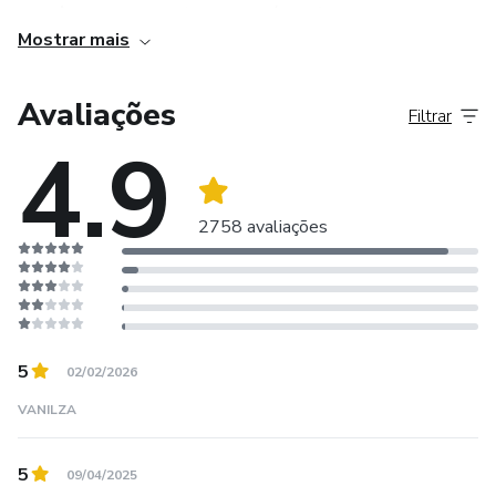
relevância: Facebook (grupos e páginas), Instagram,
Mostrar mais
YouTube e Pinterest.
Avaliações
Filtrar
4.9
2758 avaliações
5
02/02/2026
VANILZA
5
09/04/2025