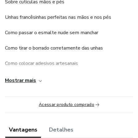
Sobre cutículas mãos e pés
Unhas francêsinhas perfeitas nas mãos e nos pés
Como passar o esmalte nude sem manchar
Como tirar o borrado corretamente das unhas
Como colocar adesivos artesanais
e muito mais....
Mostrar mais
Esclareça todas as suas duvidas e se torne uma manicure
melhor!
Acessar produto comprado
Vantagens
Detalhes