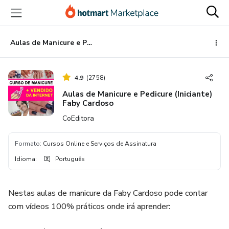
Ir
Ir
Ir
para
para
para
o
o
o
conteúdo
pagamento
rodapé
Aulas de Manicure e Pedicure (Iniciante) Faby Cardoso
principal
4.9
(
2758
)
Aulas de Manicure e Pedicure (Iniciante)
Faby Cardoso
CoEditora
Formato
:
Cursos Online e Serviços de Assinatura
Idioma
:
Português
Nestas aulas de manicure da Faby Cardoso pode contar
com vídeos 100% práticos onde irá aprender: