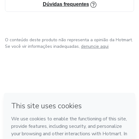
Dúvidas frequentes
O conteúdo deste produto não representa a opinião da Hotmart.
Se você vir informações inadequadas,
denuncie aqui
em Amsterdam
em Madrid
em Bogotá
Feito com
❤
em Belo Horizonte
na Cidade do México