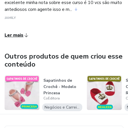
excelente minha nota sobre esse curso é 10 vcs são muito
antediosos com agente isso e m...
JAMILY
Ler mais
Outros produtos de quem criou esse
conteúdo
Sapatinhos de
S
Crochê - Modelo
C
Princesa
R
CoEditora
C
Negócios e Carreira