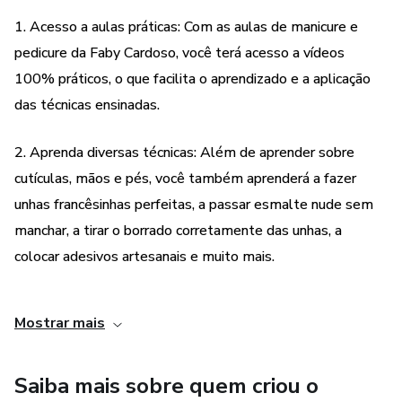
1. Acesso a aulas práticas: Com as aulas de manicure e
pedicure da Faby Cardoso, você terá acesso a vídeos
100% práticos, o que facilita o aprendizado e a aplicação
das técnicas ensinadas.
2. Aprenda diversas técnicas: Além de aprender sobre
cutículas, mãos e pés, você também aprenderá a fazer
unhas francêsinhas perfeitas, a passar esmalte nude sem
manchar, a tirar o borrado corretamente das unhas, a
colocar adesivos artesanais e muito mais.
3. Esclareça todas as suas dúvidas: Com as aulas da Faby
Mostrar mais
Cardoso, você poderá esclarecer todas as suas dúvidas
sobre manicure e pedicure, o que é fundamental para se
Saiba mais sobre quem criou o
tornar uma profissional melhor.