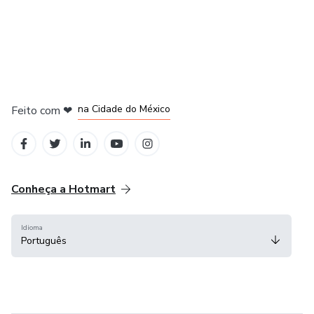
em Bogotá
em Amsterdam
em Madrid
na Cidade do México
Feito com
❤
em Belo Horizonte
Conheça a Hotmart
Idioma
Português