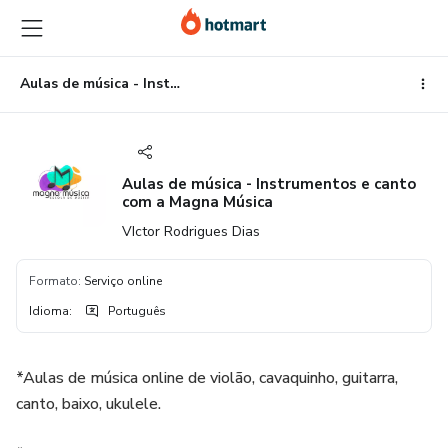
Ir
Ir
Ir
para
para
para
o
o
o
conteúdo
pagamento
rodapé
Aulas de música - Instrumentos e canto com a Magna Música
principal
Aulas de música - Instrumentos e canto
com a Magna Música
VIctor Rodrigues Dias
Formato
:
Serviço online
Idioma
:
Português
*Aulas de música online de violão, cavaquinho, guitarra,
canto, baixo, ukulele.