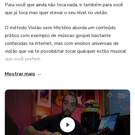
Para você que ainda não toca nada, e também para você
que já toca mas quer elevar o seu nível no violão.
O método Violão sem Mistério aborda um conteúdo
prático com exemplo de músicas gospel bastante
conhecidas na internet, mas com ensinos universais de
violão que vai te possibilitar tocar qualquer estilo musical
que você preferir.
Mostrar mais
O curso é indicado para você que sonha em aprender a
tocar violão, de uma forma simples, fácil e rápida!
O método Violão sem Mistério contém em seu curso mais
de 21 módulos com mais de 90 aulas todas
disponibilizadas 100% em videos HD de alta qualidade.
Confira abaixo todas os módulos e aulas que você vai