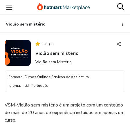
Ir
Ir
Ir
para
para
para
o
o
o
conteúdo
pagamento
rodapé
Violão sem mistério
principal
5.0
(
2
)
Violão sem mistério
Violão sem Mistério
Formato
:
Cursos Online e Serviços de Assinatura
Idioma
:
Português
VSM-Violão sem mistério é um projeto com um conteúdo
de mais de 20 anos de experiência incluídos em apenas um
curso.