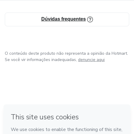
Dúvidas frequentes
O conteúdo deste produto não representa a opinião da Hotmart.
Se você vir informações inadequadas,
denuncie aqui
em Amsterdam
em Madrid
em Bogotá
Feito com
❤
em Belo Horizonte
na Cidade do México