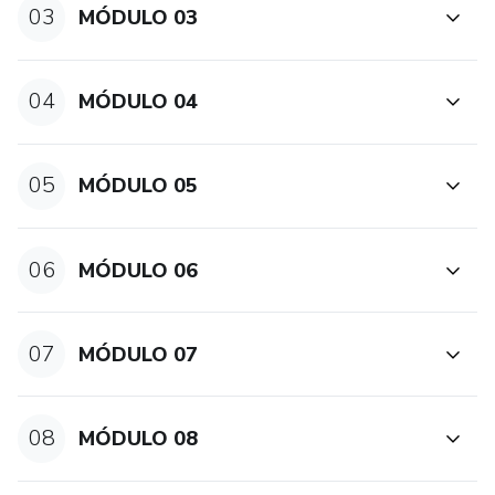
https://www.youtube.com/watch?v=oudjl2zy4ug&t=305s
03
MÓDULO 03
Se você não ficar satisfeito você pode pedir seu dinheiro de
volta em até 7 dias.
04
MÓDULO 04
05
MÓDULO 05
06
MÓDULO 06
07
MÓDULO 07
08
MÓDULO 08