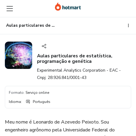
Ir
Ir
Ir
para
para
para
o
o
o
conteúdo
pagamento
rodapé
Aulas particulares de estatística, programação e genética
principal
Aulas particulares de estatística,
programação e genética
Experimental Analytics Corporation - EAC -
Cnpj: 28.926.841/0001-43
Formato
:
Serviço online
Idioma
:
Português
Meu nome é Leonardo de Azevedo Peixoto. Sou
engenheiro agrônomo pela Universidade Federal do