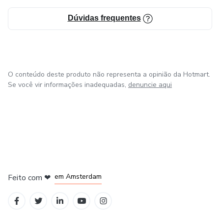
Dúvidas frequentes
O conteúdo deste produto não representa a opinião da Hotmart.
Se você vir informações inadequadas,
denuncie aqui
em Madrid
em Amsterdam
Feito com
❤
em Belo Horizonte
na Cidade do México
em Bogotá