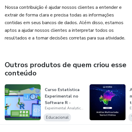
Nossa contribuição é ajudar nossos clientes a entender e
extrair de forma clara e precisa todas as informações
contidas em seus bancos de dados. Além disso, estamos
aptos a ajudar nossos clientes a interpretar todos os
resultados e a tomar decisões corretas para sua atividade.
Outros produtos de quem criou esse
conteúdo
Curso Estatística
A
Experimental no
m
Software R -
t
Experimental Analytics Corporation - EAC - Cnpj: 28.926.841/0001-43
Módulo 2 - Ex...
Educacional