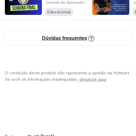
Jornada do Aprovado - Projeto Aprovação
Educacional
Dúvidas frequentes
O conteúdo deste produto não representa a opinião da Hotmart.
Se você vir informações inadequadas,
denuncie aqui
em Amsterdam
em Madrid