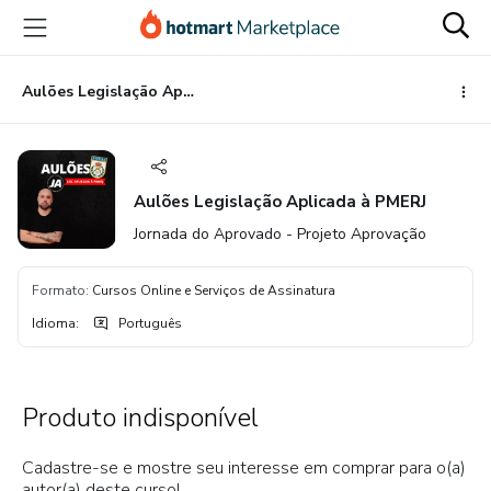
Ir
Ir
Ir
para
para
para
o
o
o
conteúdo
pagamento
rodapé
Aulões Legislação Aplicada à PMERJ
principal
Aulões Legislação Aplicada à PMERJ
Jornada do Aprovado - Projeto Aprovação
Formato
:
Cursos Online e Serviços de Assinatura
Idioma
:
Português
Produto indisponível
Cadastre-se e mostre seu interesse em comprar para o(a)
autor(a) deste curso!