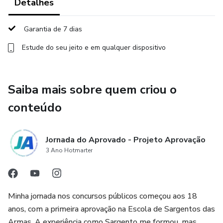
Detalhes
✅ Tempo de Acesso: 1 ano
Garantia de 7 dias
Invista no seu futuro e aumente suas chances de aprovação
Estude do seu jeito e em qualquer dispositivo
na PMERJ!
Matricule-se e tenha uma preparação direcionada para as
Saiba mais sobre quem criou o
provas.
conteúdo
Vamos juntos rumo à aprovação!
Jornada do Aprovado - Projeto Aprovação
3 Ano Hotmarter
Minha jornada nos concursos públicos começou aos 18
anos, com a primeira aprovação na Escola de Sargentos das
Armas. A experiência como Sargento me formou, mas