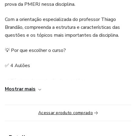
prova da PMERJ nessa disciplina.
Com a orientação especializada do professor Thiago
Brandão, compreenda a estrutura e características das
questões e os tópicos mais importantes da disciplina.
💡 Por que escolher o curso?
✅ 4 Aulões
✅ Técnicas de resolução de questões
Mostrar mais
✅ Análise detalhada das questões
✅ Flexibilidade de estudos: A aula online permite que você
Acessar produto comprado
estude no seu ritmo, no horário e local de sua preferência,
proporcionando maior flexibilidade para conciliar os estudos
com suas outras atividades.