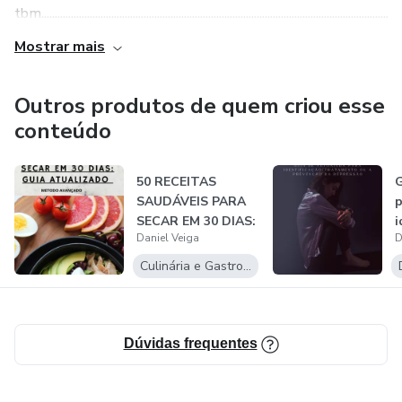
tbm........................................................................................................................................
Mostrar mais
Outros produtos de quem criou esse
conteúdo
50 RECEITAS
G
SAUDÁVEIS PARA
p
SECAR EM 30 DIAS:
i
Daniel Veiga
D
GUIA ATUALIZADO
m
p
Culinária e Gastronomia
Dúvidas frequentes