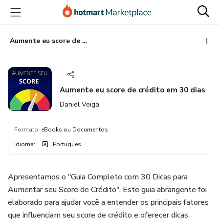
Ir
Ir
Ir
para
para
para
o
o
o
conteúdo
pagamento
rodapé
Aumente eu score de crédito em 30 dias
principal
Aumente eu score de crédito em 30 dias
Daniel Veiga
Formato
:
eBooks ou Documentos
Idioma
:
Português
Apresentamos o "Guia Completo com 30 Dicas para
Aumentar seu Score de Crédito". Este guia abrangente foi
elaborado para ajudar você a entender os principais fatores
que influenciam seu score de crédito e oferecer dicas