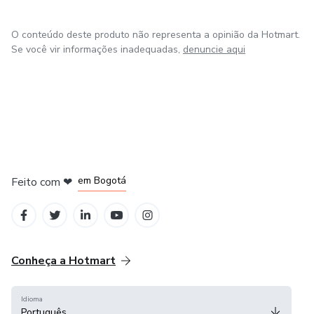
O conteúdo deste produto não representa a opinião da Hotmart.
Se você vir informações inadequadas,
denuncie aqui
em Amsterdam
em Madrid
em Bogotá
Feito com
❤
em Belo Horizonte
na Cidade do México
Conheça a Hotmart
Idioma
Português