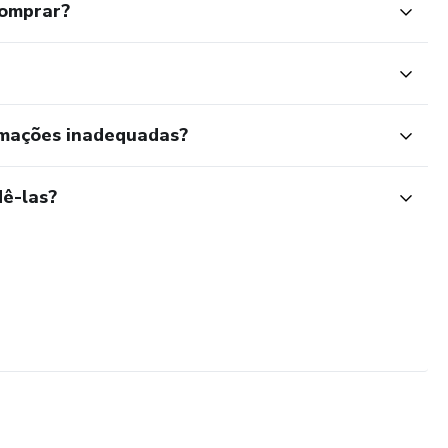
comprar?
rmações inadequadas?
ê-las?