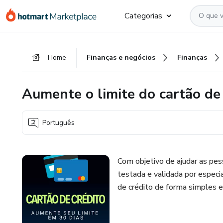
Ir
Ir
Ir
Categorias
para
para
para
o
o
o
conteúdo
pagamento
rodapé
Home
Finanças e negócios
Finanças
principal
Aumente o limite do cartão de
Português
Com objetivo de ajudar as pe
testada e validada por especi
de crédito de forma simples e 