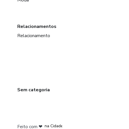
Moda
Relacionamentos
Relacionamento
Sem categoria
em Bogotá
em Amsterdam
em Madrid
na Cidade do México
Feito com
❤