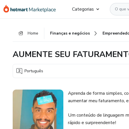
Ir
Ir
Ir
Categorias
para
para
para
o
o
o
conteúdo
pagamento
rodapé
Home
Finanças e negócios
Empreendedo
principal
AUMENTE SEU FATURAMEN
Português
Aprenda de forma simples, com
aumentar meu faturamento, e 
Um conteúdo de linguagem mui
rápido e surpreendente!