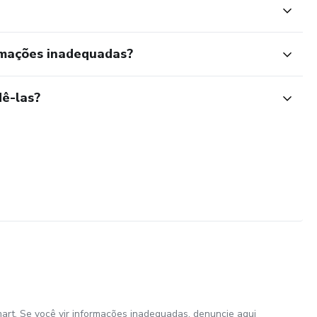
rmações inadequadas?
ê-las?
art. Se você vir informações inadequadas,
denuncie aqui