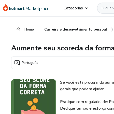
Ir
Ir
Ir
Categorias
para
para
para
o
o
o
conteúdo
pagamento
rodapé
Home
Carreira e desenvolvimento pessoal
principal
Aumente seu scoreda da forma
Português
Se você está procurando aume
gerais que podem ajudar:
Pratique com regularidade: Pa
Dedique tempo e esforço consi