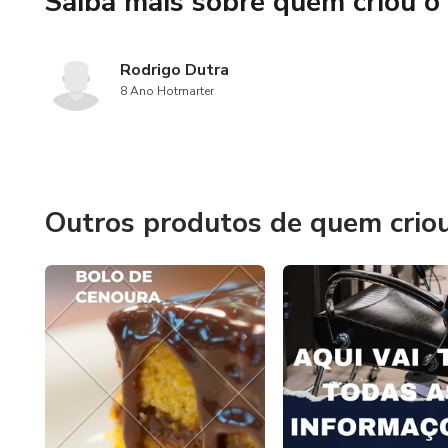
Saiba mais sobre quem criou o
Mantenha uma atitude positiv
mesmo. Isso pode ajudá-lo a s
Rodrigo Dutra
8 Ano Hotmarter
Outros produtos de quem crio