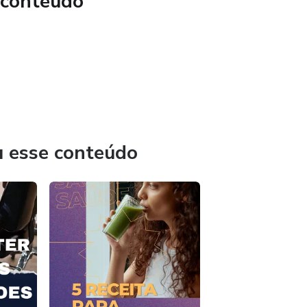
 conteúdo
a: Mantenha uma mentalidade positiva e acredite em si
uperar obstáculos e alcançar o sucesso.
u esse conteúdo