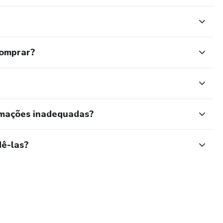
comprar?
rmações inadequadas?
ê-las?