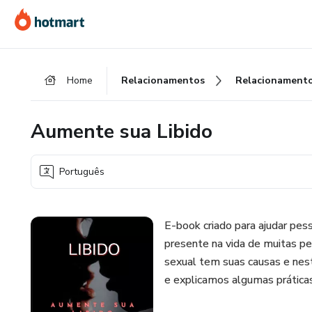
Ir
Ir
Ir
para
para
para
o
o
o
conteúdo
pagamento
rodapé
Home
Relacionamentos
Relacionament
principal
Aumente sua Libido
Português
E-book criado para ajudar pess
presente na vida de muitas pe
sexual tem suas causas e nes
e explicamos algumas práticas