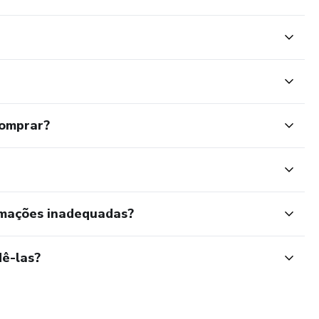
comprar?
rmações inadequadas?
ê-las?