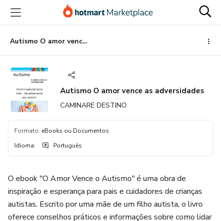
Ir
Ir
Ir
para
para
para
o
o
o
conteúdo
pagamento
rodapé
Autismo O amor vence as adversidades
principal
Autismo O amor vence as adversidades
CAMINARE DESTINO
Formato
:
eBooks ou Documentos
Idioma
:
Português
O ebook "O Amor Vence o Autismo" é uma obra de
inspiração e esperança para pais e cuidadores de crianças
autistas. Escrito por uma mãe de um filho autista, o livro
oferece conselhos práticos e informações sobre como lidar