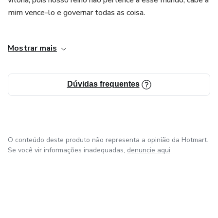
vitória, pois nosso reino não pertence a esse mundo, cabe a
mim vence-lo e governar todas as coisa.
Marco A. Eleodoro
Mostrar mais
Dúvidas frequentes
O conteúdo deste produto não representa a opinião da Hotmart.
Se você vir informações inadequadas,
denuncie aqui