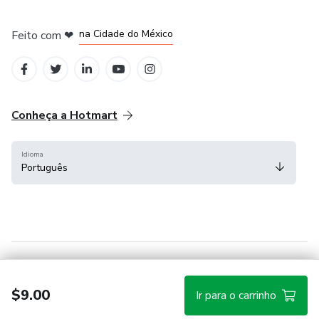
em Bogotá
em Amsterdam
em Madrid
na Cidade do México
Feito com
❤
em Belo Horizonte
Conheça a Hotmart
Idioma
Português
Central de ajuda
Termos
Privacidade
Cookies
$9.00
Ir para o carrinho
Hotmart — 2011-2026 © Todos os direitos reservados.