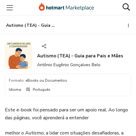
Ir
Ir
Ir
para
para
para
o
o
o
conteúdo
pagamento
rodapé
Autismo (TEA) - Guia para Pais e Mães
principal
Autismo (TEA) - Guia para Pais e Mães
Antônio Eugênio Gonçalves Belo
Formato
:
eBooks ou Documentos
Idioma
:
Português
Este e-book foi pensado para ser um apoio real. Ao longo
das páginas, você aprenderá a entender
melhor o Autismo, a lidar com situações desafiadoras, a