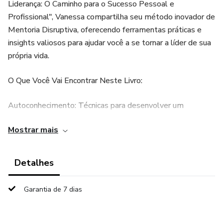
Liderança: O Caminho para o Sucesso Pessoal e
Profissional", Vanessa compartilha seu método inovador de
Mentoria Disruptiva, oferecendo ferramentas práticas e
insights valiosos para ajudar você a se tornar a líder de sua
própria vida.
O Que Você Vai Encontrar Neste Livro:
Autoconhecimento: Técnicas para desenvolver um
profundo entendimento de si mesma, identificando seus
Mostrar mais
pontos fortes, valores e áreas de melhoria.
Definição de Valores e Propósitos: Estratégias para alinhar
Detalhes
seus objetivos de vida e carreira com seus valores
fundamentais.
Garantia de 7 dias
Estabelecimento de Metas e Planejamento: Métodos
para definir metas SMART e criar um planejamento