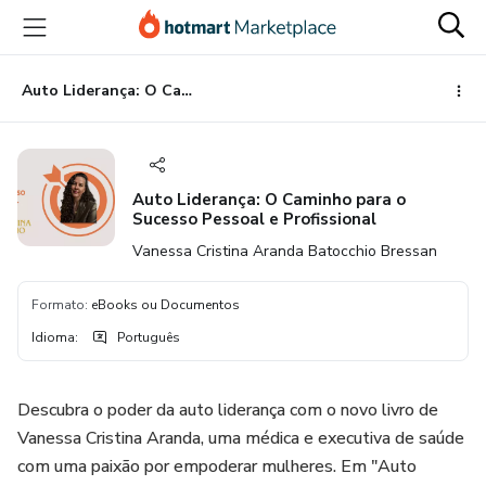
Ir
Ir
Ir
para
para
para
o
o
o
conteúdo
pagamento
rodapé
Auto Liderança: O Caminho para o Sucesso Pessoal e Profissional
principal
Auto Liderança: O Caminho para o
Sucesso Pessoal e Profissional
Vanessa Cristina Aranda Batocchio Bressan
Formato
:
eBooks ou Documentos
Idioma
:
Português
Descubra o poder da auto liderança com o novo livro de
Vanessa Cristina Aranda, uma médica e executiva de saúde
com uma paixão por empoderar mulheres. Em "Auto