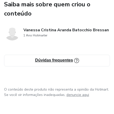
Saiba mais sobre quem criou o
estratégico pessoal.
conteúdo
Desenvolvimento de Autodisciplina: Dicas para manter o
foco e a consistência em suas ações diárias.
Vanessa Cristina Aranda Batocchio Bressan
1 Ano Hotmarter
Resiliência e Gestão de Estresse: Técnicas para enfrentar
desafios com confiança e manter a motivação.
Comunicação Eficaz: Ferramentas para melhorar suas
Dúvidas frequentes
habilidades de comunicação e se expressar de maneira
clara e assertiva.
Networking e Mentoria: Como construir uma rede de apoio
sólida e encontrar mentores que possam guiar seu
O conteúdo deste produto não representa a opinião da Hotmart.
Se você vir informações inadequadas,
denuncie aqui
desenvolvimento.
Equilíbrio Vida-Trabalho: Estratégias para manter um