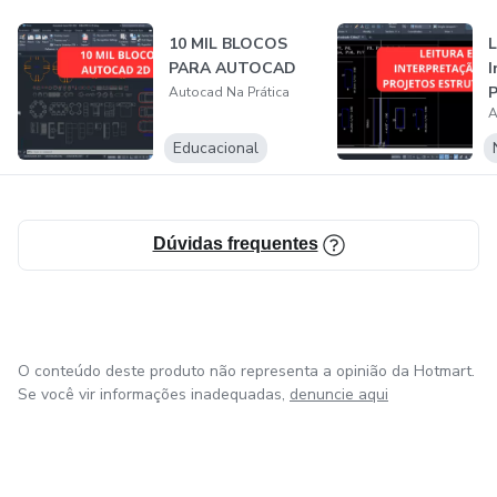
10 MIL BLOCOS
L
PARA AUTOCAD
I
P
Autocad Na Prática
A
E
Educacional
Dúvidas frequentes
O conteúdo deste produto não representa a opinião da Hotmart.
Se você vir informações inadequadas,
denuncie aqui