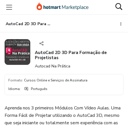
Ir
Ir
Ir
para
para
para
o
o
o
conteúdo
pagamento
rodapé
AutoCad 2D 3D Para Formação de Projetistas
principal
AutoCad 2D 3D Para Formação de
Projetistas
Autocad Na Prática
Formato
:
Cursos Online e Serviços de Assinatura
Idioma
:
Português
Aprenda nos 3 primeiros Módulos Com Vídeo Aulas. Uma
Forma Fácil de Projetar utilizando o AutoCad 3D, mesmo
que seja iniciante ou totalmente sem experiência com as