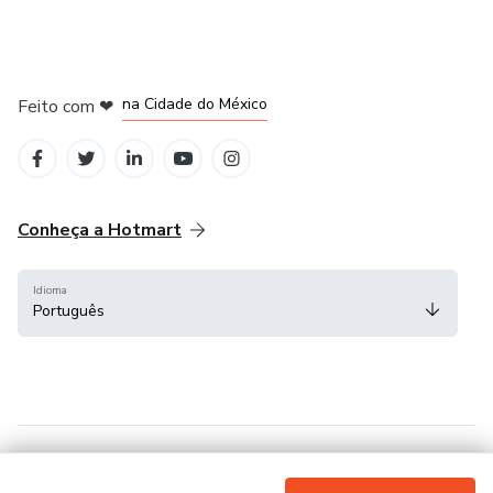
em Bogotá
em Amsterdam
em Madrid
na Cidade do México
Feito com
❤
em Belo Horizonte
Conheça a Hotmart
Idioma
Português
Central de ajuda
Termos
Privacidade
Cookies