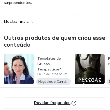
surpreendentes.
Milhares de pessoas já conquistaram o tão sonhado
controle mental e emocional graças a suas orientações e
Mostrar mais
técnicas seguras.
Outros produtos de quem criou esse
Um dos seus maiores sonhos é que todas as pessoas
conteúdo
aprendam a lidar de forma sadia e plena com todas as suas
emoções.
Templates de
P
Grupos
P
Terapêuticos*
Paulo de Tarso Souza
Negócios e Carreira
Dúvidas frequentes