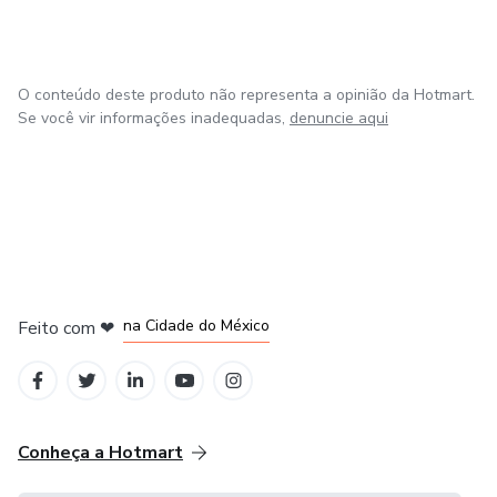
O conteúdo deste produto não representa a opinião da Hotmart.
Se você vir informações inadequadas,
denuncie aqui
em Bogotá
em Amsterdam
em Madrid
na Cidade do México
Feito com
❤
em Belo Horizonte
Conheça a Hotmart