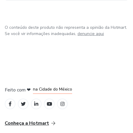
O conteúdo deste produto não representa a opinião da Hotmart.
Se você vir informações inadequadas,
denuncie aqui
em Bogotá
em Amsterdam
em Madrid
na Cidade do México
Feito com
❤
em Belo Horizonte
Conheça a Hotmart