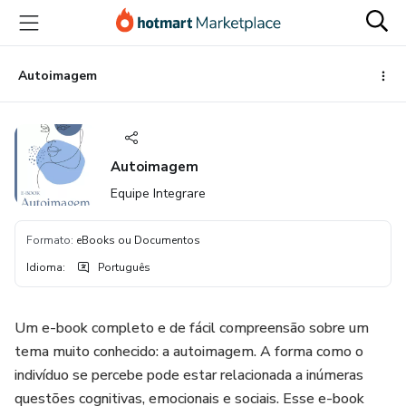
Ir
Ir
Ir
para
para
para
o
o
o
conteúdo
pagamento
rodapé
Autoimagem
principal
Autoimagem
Equipe Integrare
Formato
:
eBooks ou Documentos
Idioma
:
Português
Um e-book completo e de fácil compreensão sobre um
tema muito conhecido: a autoimagem. A forma como o
indivíduo se percebe pode estar relacionada a inúmeras
questões cognitivas, emocionais e sociais. Esse e-book