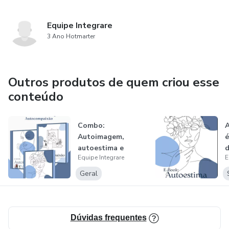
Equipe Integrare
3 Ano Hotmarter
Outros produtos de quem criou esse
conteúdo
Combo:
A
Autoimagem,
é
autoestima e
d
Equipe Integrare
E
autocompaixão.
Geral
Dúvidas frequentes