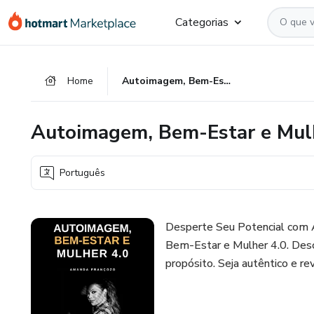
Ir
Ir
Ir
Categorias
para
para
para
o
o
o
conteúdo
pagamento
rodapé
Home
Autoimagem, Bem-Estar e Mulher 4.0
principal
Autoimagem, Bem-Estar e Mul
Português
Desperte Seu Potencial com 
Bem-Estar e Mulher 4.0. Descu
propósito. Seja autêntico e re