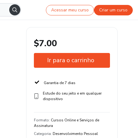
Acessar meu curso
Criar um curso
$7.00
Ir para o carrinho
Garantia de 7 dias
Estude do seu jeito e em qualquer
dispositivo
Formato
:
Cursos Online e Serviços de
Assinatura
Categoria
:
Desenvolvimento Pessoal