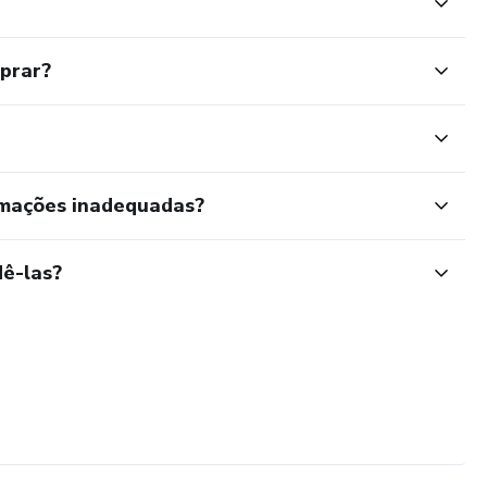
mprar?
rmações inadequadas?
ê-las?