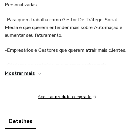
Personalizadas.
-Para quem trabalha como Gestor De Tráfego, Social
Media e que querem entender mais sobre Automação e
aumentar seu faturamento.
-Empresários e Gestores que querem atrair mais clientes.
-Criadores de conteúdo que querem ganhar mais
visibilidade online e construir comunidades Engajadas.
Mostrar mais
para quem já tem Ou Quer Abrir Um Negócio Online.
Acessar produto comprado
-Para Quem Quer Trabalhar De qualquer lugar ter
liberdade geográfica.
Detalhes
-Pessoas Que Queiram Usar A Internet Para Vender
Produtos Digitais Ou Físicos.