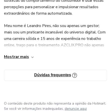
sutilezas do comportamento do consumidor e usar essas
percepções para personalizar e impulsionar resultados
extraordinários de forma automatizada.
Meu nome é Leandro Pires, não sou apenas um gestor;
mais sou um praticante incansável do universo digital. Com
uma carreira sólida e 15 anos de experiência no trabalho
online, trago para o treinamento AZCLIX.PRO não apenas
teorias e ferramentas, mas uma bagagem de experiências,
Mostrar mais
táticas e estratégias testadas no campo de batalha digital.
Dúvidas frequentes
O conteúdo deste produto não representa a opinião da Hotmart.
Se você vir informações inadequadas,
denuncie aqui