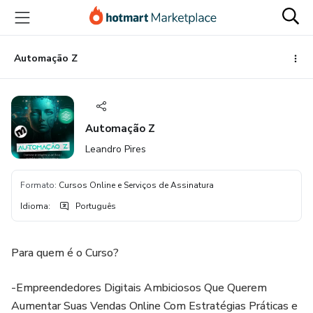
Ir
Ir
Ir
para
para
para
o
o
o
conteúdo
pagamento
rodapé
Automação Z
principal
Automação Z
Leandro Pires
Formato
:
Cursos Online e Serviços de Assinatura
Idioma
:
Português
Para quem é o Curso?
-Empreendedores Digitais Ambiciosos Que Querem
Aumentar Suas Vendas Online Com Estratégias Práticas e