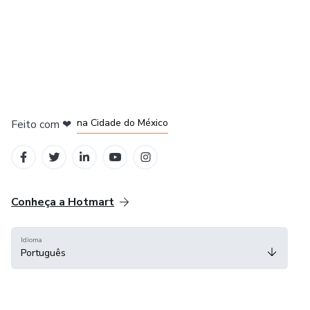
em Bogotá
em Amsterdam
em Madrid
na Cidade do México
Feito com
❤
em Belo Horizonte
Conheça a Hotmart
Idioma
Português