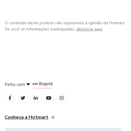
O conteúdo deste produto não representa a opinião da Hotmart.
Se você vir informações inadequadas,
denuncie aqui
em Amsterdam
em Madrid
em Bogotá
Feito com
❤
em Belo Horizonte
na Cidade do México
Conheça a Hotmart