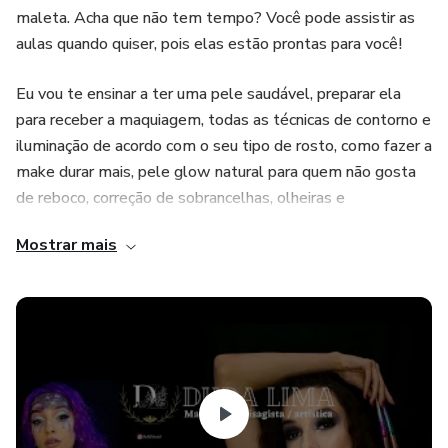
maleta. Acha que não tem tempo? Você pode assistir as
aulas quando quiser, pois elas estão prontas para você!
Eu vou te ensinar a ter uma pele saudável, preparar ela
para receber a maquiagem, todas as técnicas de contorno e
iluminação de acordo com o seu tipo de rosto, como fazer a
make durar mais, pele glow natural para quem não gosta
de reboco, correção de sobrancelhas, olheiras e
imperfeições, esfumado para cada formato de olhos, make
Mostrar mais
coringa para qualquer ocasião, olho preto, esfumado com
glitter, cut crease, semi cut crease, foxy eyes...
E um bônus; uma aula completa de como combinar as
cores na maquiagem e com o seu look!
A gente se encontra lá, um beijo!