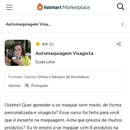
Ir
Ir
Ir
para
para
para
o
o
o
conteúdo
pagamento
rodapé
Automaquiagem Visagista
principal
5.0
(
1
)
Automaquiagem Visagista
Duda Lima
Formato
:
Cursos Online e Serviços de Assinatura
Idioma
:
Português
Oizinho! Quer aprender a se maquiar sem medo, de forma
personalizada e visagista? Esse curso foi feito para você
que é iniciante na maquiagem. Acha que precisa de muitos
produtos? Eu te ensino a se maquiar com 8 produtos na