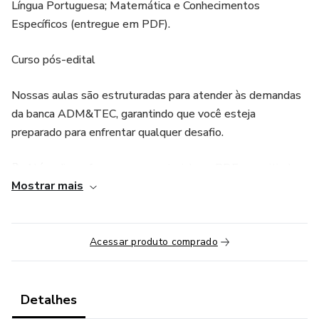
Língua Portuguesa; Matemática e Conhecimentos
Específicos (entregue em PDF).
Curso pós-edital
Nossas aulas são estruturadas para atender às demandas
da banca ADM&TEC, garantindo que você esteja
preparado para enfrentar qualquer desafio.
📝 Além disso, fornecemos material em PDF, permitindo
Mostrar mais
que você aprofunde seus conhecimentos de forma flexível
e conveniente. Não deixe nada para trás na sua jornada
rumo à aprovação!
Acessar produto comprado
O nosso curso contém:
📝 AULAS TEÓRICAS
Detalhes