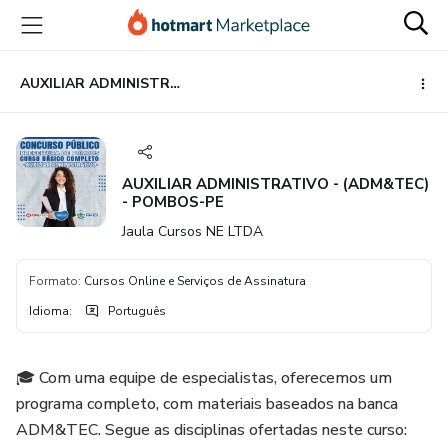
Ir
Ir
Ir
para
para
para
o
o
o
conteúdo
pagamento
rodapé
AUXILIAR ADMINISTRATIVO - (ADM&TEC) - POMBOS-PE
principal
AUXILIAR ADMINISTRATIVO - (ADM&TEC)
- POMBOS-PE
Jaula Cursos NE LTDA
Formato
:
Cursos Online e Serviços de Assinatura
Idioma
:
Português
🎓 Com uma equipe de especialistas, oferecemos um
programa completo, com materiais baseados na banca
ADM&TEC. Segue as disciplinas ofertadas neste curso: