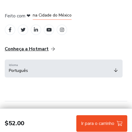
em Bogotá
em Amsterdam
em Madrid
na Cidade do México
Feito com
❤
em Belo Horizonte
Conheça a Hotmart
Idioma
Português
Central de ajuda
Termos
Privacidade
Cookies
$52.00
Ir para o carrinho
Hotmart — 2011-2026 © Todos os direitos reservados.