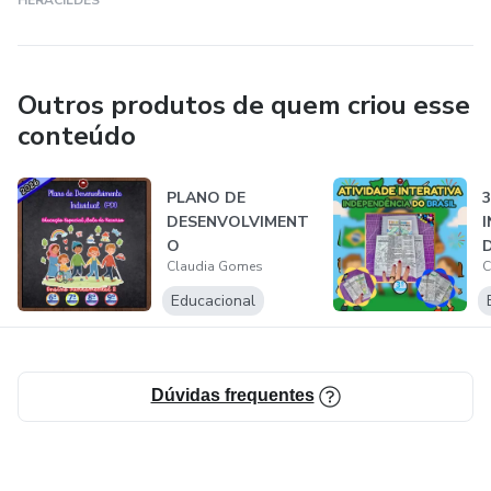
HERACILDES
Outros produtos de quem criou esse
conteúdo
PLANO DE
3
DESENVOLVIMENT
O
D
Claudia Gomes
C
INDIVIDUAL(PDI)-
FUNDAMENTAL 2
C
Educacional
Dúvidas frequentes