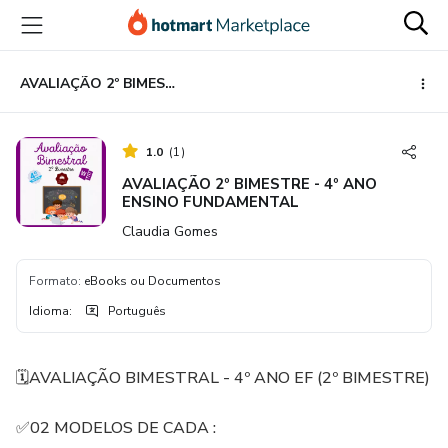
Ir
Ir
Ir
para
para
para
o
o
o
conteúdo
pagamento
rodapé
AVALIAÇÃO 2º BIMESTRE - 4º ANO ENSINO FUNDAMENTAL
principal
1.0
(
1
)
AVALIAÇÃO 2º BIMESTRE - 4º ANO
ENSINO FUNDAMENTAL
Claudia Gomes
Formato
:
eBooks ou Documentos
Idioma
:
Português
🗓️AVALIAÇÃO BIMESTRAL - 4º ANO EF (2º BIMESTRE)
✅02 MODELOS DE CADA :