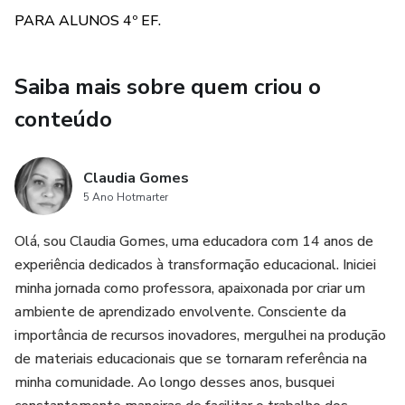
PARA ALUNOS 4º EF.
✅92 PÁGINAS
✅ COM GABARITO
Saiba mais sobre quem criou o
conteúdo
✍️ EDITÁVEL NO WORD
Claudia Gomes
5 Ano Hotmarter
Olá, sou Claudia Gomes, uma educadora com 14 anos de
experiência dedicados à transformação educacional. Iniciei
minha jornada como professora, apaixonada por criar um
ambiente de aprendizado envolvente. Consciente da
importância de recursos inovadores, mergulhei na produção
de materiais educacionais que se tornaram referência na
minha comunidade. Ao longo desses anos, busquei