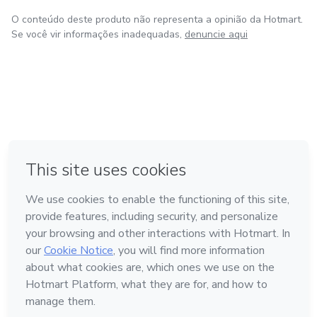
O conteúdo deste produto não representa a opinião da Hotmart.
Se você vir informações inadequadas,
denuncie aqui
em Bogotá
em Amsterdam
em Madrid
na Cidade do México
Feito com
❤
em Belo Horizonte
Conheça a Hotmart
Idioma
Português