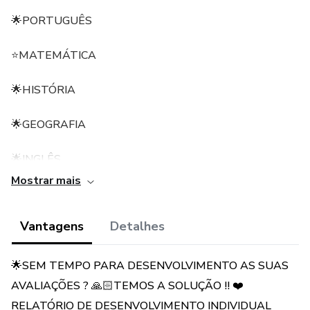
🌟PORTUGUÊS
⭐MATEMÁTICA
🌟HISTÓRIA
🌟GEOGRAFIA
🌟INGLÊS
Mostrar mais
🌟CIÊNCIAS
Vantagens
Detalhes
🌟EDUCAÇÃO FÍSICA
🌟ARTES
🌟SEM TEMPO PARA DESENVOLVIMENTO AS SUAS
AVALIAÇÕES ? 🙏🏻TEMOS A SOLUÇÃO !! ❤️
🌟ENSINO RELIGIOSO
RELATÓRIO DE DESENVOLVIMENTO INDIVIDUAL